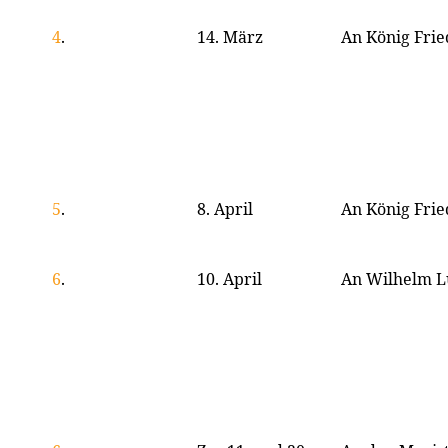
4
.
14. März
An König Fried
5
.
8. April
An König Fried
6
.
10. April
An Wilhelm L