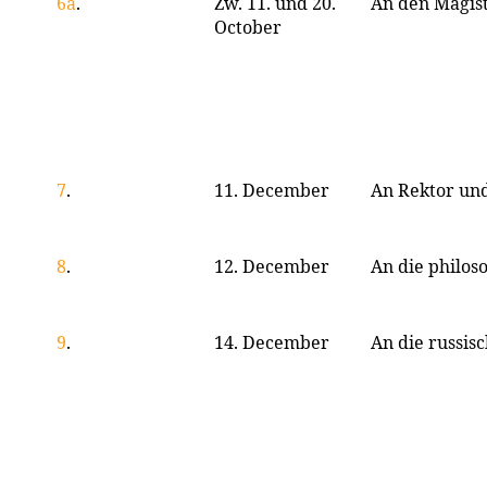
6a
.
Zw. 11. und 20.
An den Magis
October
7
.
11. December
An Rektor un
8
.
12. December
An die philos
9
.
14. December
An die russisc