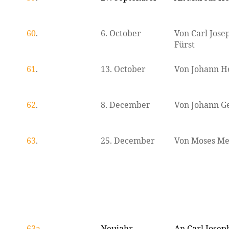
60
.
6. October
Von Carl Jose
Fürst
61
.
13. October
Von Johann H
62
.
8. December
Von Johann G
63
.
25. December
Von Moses Me
63a
.
Neujahr
An Carl Josep