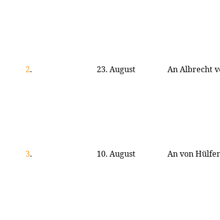
2
.
23. August
An Albrecht v
3
.
10. August
An von Hülfe