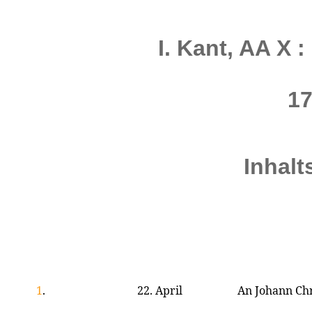
I. Kant, AA X 
17
Inhalt
1
.
22. April
An Johann Chr