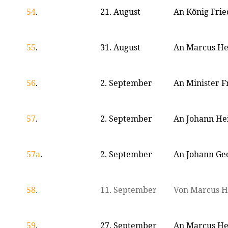
54
.
21. August
An König Fried
55
.
31. August
An Marcus He
56
.
2. September
An Minister F
57
.
2. September
An Johann He
57a
.
2. September
An Johann Ge
58
.
11. September
Von Marcus H
59
.
27. September
An Marcus He