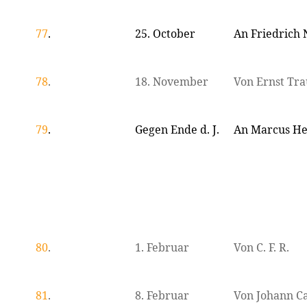
77
.
25. October
An Friedrich 
78
.
18. November
Von Ernst Tr
79
.
Gegen Ende d. J.
An Marcus He
80
.
1. Februar
Von C. F. R.
81
.
8. Februar
Von Johann C