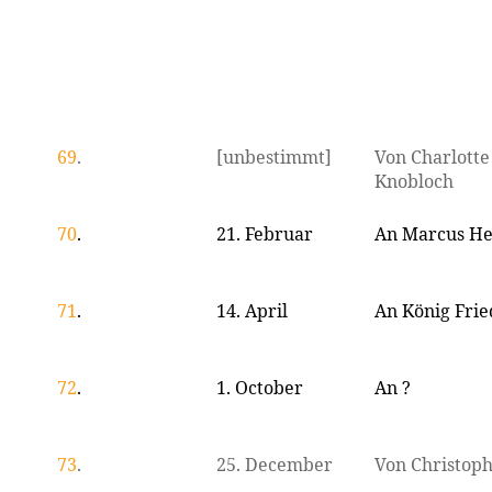
69
.
[unbestimmt]
Von Charlotte 
Knobloch
70
.
21. Februar
An Marcus He
71
.
14. April
An König Fried
72
.
1. October
An ?
73
.
25. December
Von Christop