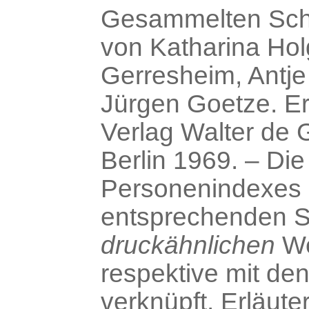
Gesammelten Schri
von Katharina Hol
Gerresheim, Antj
Jürgen Goetze. E
Verlag Walter de 
Berlin 1969. – Die
Personenindexes 
entsprechenden St
druckähnlichen
We
respektive mit den
verknüpft. Erläut