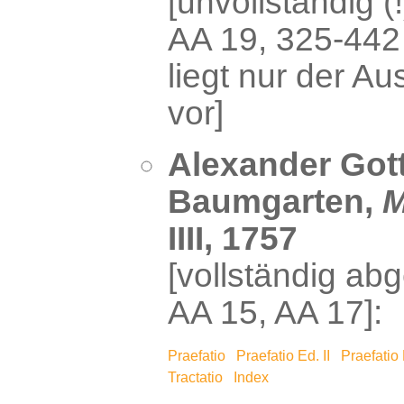
[unvollständig (
AA 19, 325-442
liegt nur der A
vor]
Alexander Gott
Baumgarten,
M
IIII, 1757
[vollständig abg
AA 15, AA 17]:
Praefatio
Praefatio Ed. II
Praefatio E
Tractatio
Index