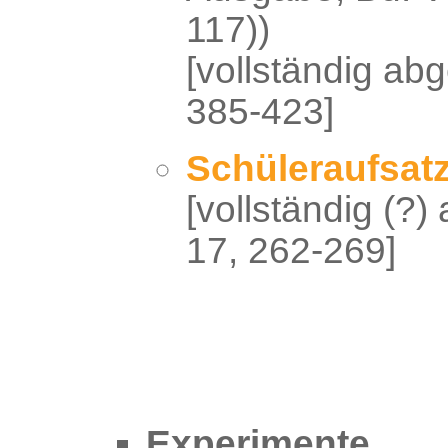
117))
[vollständig abg
385-423]
Schüleraufsat
[vollständig (?)
17, 262-269]
Experimente