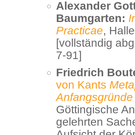
Alexander Gott
Baumgarten:
I
Practicae
, Hall
[vollständig abg
7-91]
Friedrich Bout
von Kants
Meta
Anfangsgründe 
Göttingische A
gelehrten Sache
Aufsicht der Kön