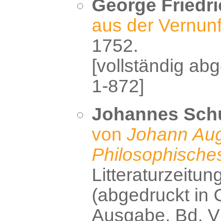
George Friedri
aus der Vernunf
1752.
[vollständig abg
1-872]
Johannes Schu
von
Johann Aug
Philosophische
Litteraturzeitu
(abgedruckt in 
Ausgabe, Bd. VI