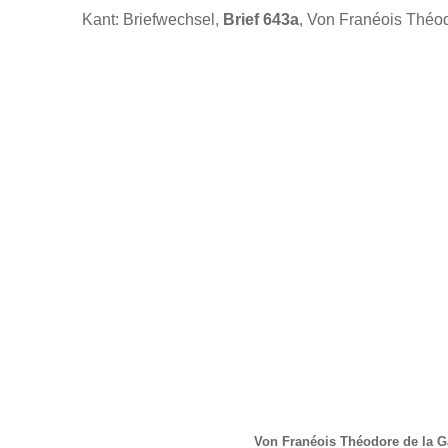
Kant: Briefwechsel,
Brief 643a
, Von Franéois Théod
Von Franéois Théodore de la G