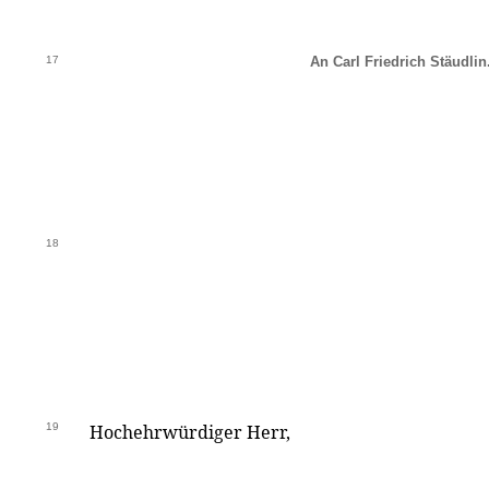
17
An Carl Friedrich Stäudlin
18
19
Hochehrwürdiger Herr,