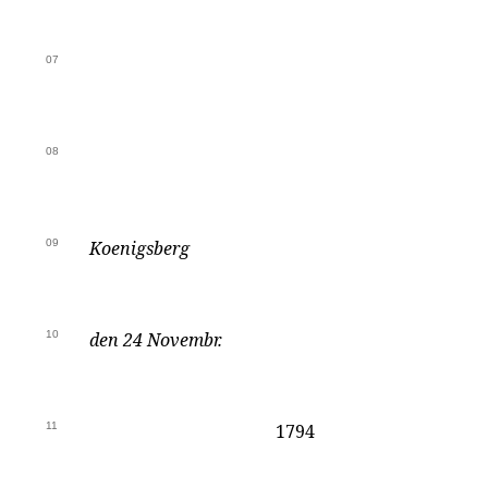
07
08
09
Koenigsberg
10
den 24 Novembr.
11
1794