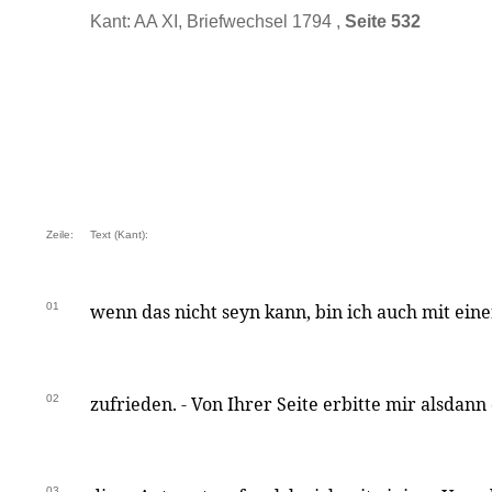
Kant: AA XI, Briefwechsel 1794 ,
Seite 532
Zeile:
Text (Kant):
01
wenn das nicht seyn kann, bin ich auch mit ei
02
zufrieden. - Von Ihrer Seite erbitte mir alsdann 
03