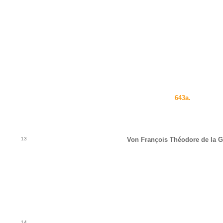
643a.
13
Von François Théodore de la G
14