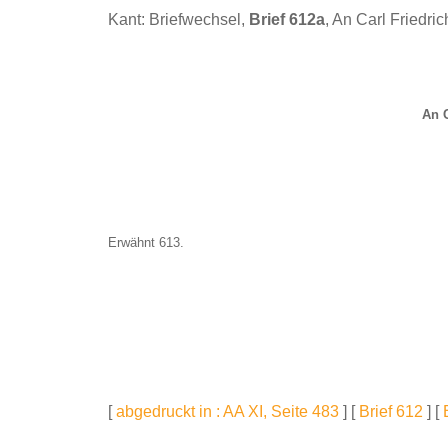
Kant: Briefwechsel,
Brief 612a
, An Carl Friedric
An C
Erwähnt 613.
[
abgedruckt in : AA XI, Seite 483
] [
Brief 612
] [