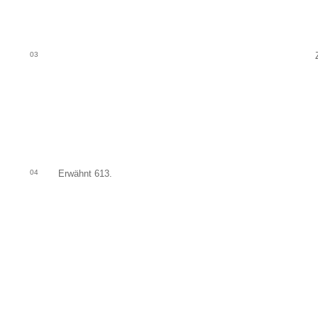
03
04
Erwähnt 613.