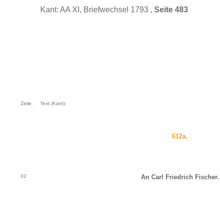
Kant: AA XI, Briefwechsel 1793 ,
Seite 483
Zeile:
Text (Kant):
612a.
02
An Carl Friedrich Fischer.