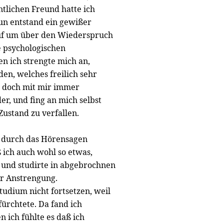
tlichen Freund hatte ich
Nun entstand ein gewißer
 auf um über den Wiederspruch
e psychologischen
n ich strengte mich an,
n, welches freilich sehr
s doch mit mir immer
r, und fing an mich selbst
Zustand zu verfallen.
h durch das Hörensagen
ich auch wohl so etwas,
t und studirte in abgebrochnen
er Anstrengung.
udium nicht fortsetzen, weil
ürchtete. Da fand ich
 ich fühlte es daß ich