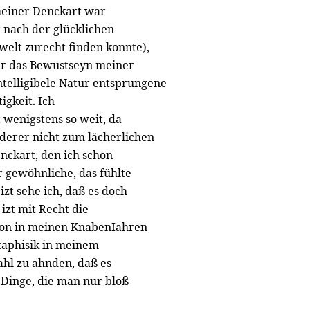
meiner Denckart war
 nach der glücklichen
swelt zurecht finden konnte),
er das Bewustseyn meiner
ntelligibele Natur entsprungene
igkeit. Ich
 wenigstens so weit, da
derer nicht zum lächerlichen
ckart, den ich schon
r gewöhnliche, das fühlte
izt sehe ich, daß es doch
izt mit Recht die
hon in meinen KnabenIahren
taphisik in meinem
hl zu ahnden, daß es
 Dinge, die man nur bloß