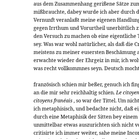
aus dem Zusammenhang gerißene Sätze zum
mißbrauchte, dabey wurde ich aber durch di
Vernunft veranlaßt meine eigenen Handlunge
gegen Irrthum und Vorurtheil unerbittlich
den Versuch zu machen ob eine eigentliche
sey. Was war wohl natürlicher, als daß die 
meistens zu meiner eusersten Beschämung 
erwachte wieder der Ehrgeiz in mir, ich wol
was recht vollkommnes seyn. Deutsch mochte
französisch schien mir beßer, genuch ich fin
an die mir sehr reichhaltig schien.
Le citoyen
citoyens franéais
, so war der Tittel. Um nich
ich metaphisisch, und bedachte nicht, daß e
durch eine Metaphisik der Sitten bey eine
unmittelbar etwas auszurichten sich nicht v
critisirte ich immer weiter, sahe meine Inco