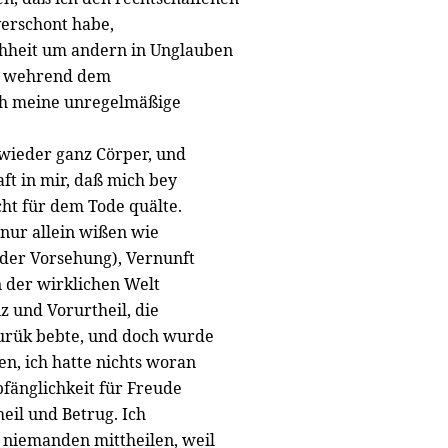
verschont habe,
schheit um andern in Unglauben
it, wehrend dem
rch meine unregelmäßige
wieder ganz Cörper, und
ft in mir, daß mich bey
cht für dem Tode quälte.
 nur allein wißen wie
e der Vorsehung), Vernunft
n der wirklichen Welt
z und Vorurtheil, die
zurük bebte, und doch wurde
n, ich hatte nichts woran
pfänglichkeit für Freude
heil und Betrug. Ich
ch niemanden mittheilen, weil