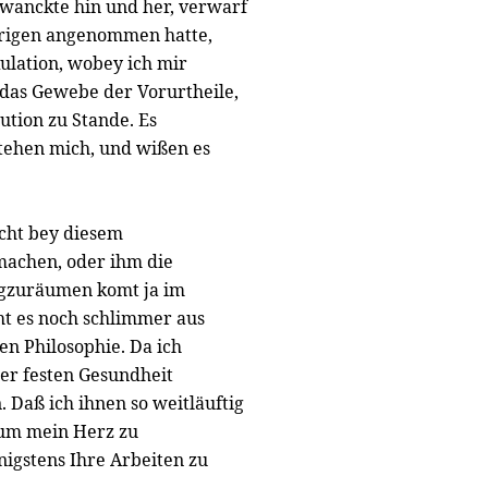
chwanckte hin und her, verwarf
vorigen angenommen hatte,
ulation, wobey ich mir
 das Gewebe der Vorurtheile,
ution zu Stande. Es
tehen mich, und wißen es
licht bey diesem
machen, oder ihm die
egzuräumen komt ja im
ht es noch schlimmer aus
en Philosophie. Da ich
ner festen Gesundheit
n. Daß ich ihnen so weitläuftig
um mein Herz zu
nigstens Ihre Arbeiten zu