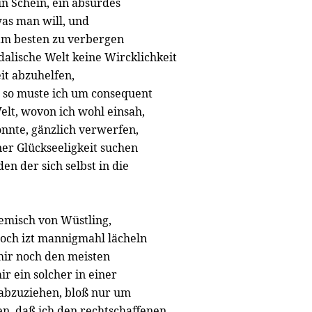
in Schein, ein absurdes
as man will, und
 am besten zu verbergen
idalische Welt keine Wircklichkeit
it abzuhelfen,
, so muste ich um consequent
Welt, wovon ich wohl einsah,
önnte, gänzlich verwerfen,
ner Glückseeligkeit suchen
en der sich selbst in die
emisch von Wüstling,
noch izt mannigmahl lächeln
mir noch den meisten
r ein solcher in einer
 abzuziehen, bloß nur um
n, daß ich den rechtschaffenen