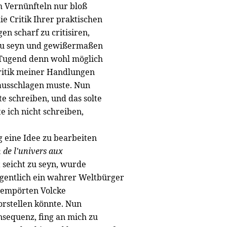
 Vernünfteln nur bloß
e Critik Ihrer praktischen
n scharf zu critisiren,
 zu seyn und gewißermaßen
 Tugend denn wohl möglich
Critik meiner Handlungen
ausschlagen muste. Nun
te schreiben, und das solte
 ich nicht schreiben,
g eine Idee zu bearbeiten
 de l'univers aux
t seicht zu seyn, wurde
igentlich ein wahrer Weltbürger
m empörten Volcke
orstellen könnte. Nun
nsequenz, fing an mich zu