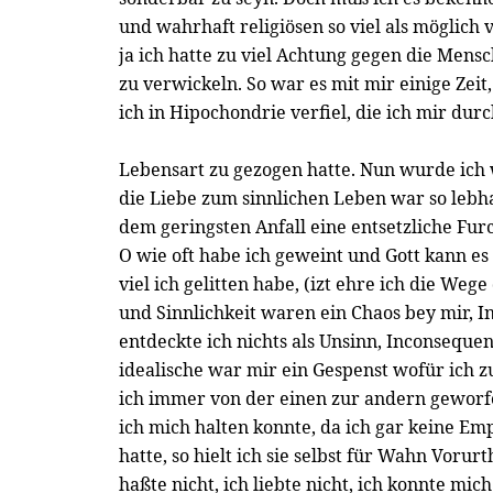
und wahrhaft religiösen so viel als möglich 
ja ich hatte zu viel Achtung gegen die Men
zu verwickeln. So war es mit mir einige Ze
ich in Hipochondrie verfiel, die ich mir du
Lebensart zu gezogen hatte. Nun wurde ich 
die Liebe zum sinnlichen Leben war so lebha
dem geringsten Anfall eine entsetzliche Fur
O wie oft habe ich geweint und Gott kann es
viel ich gelitten habe, (izt ehre ich die Weg
und Sinnlichkeit waren ein Chaos bey mir, I
entdeckte ich nichts als Unsinn, Inconsequen
idealische war mir ein Gespenst wofür ich 
ich immer von der einen zur andern geworfe
ich mich halten konnte, da ich gar keine Em
hatte, so hielt ich sie selbst für Wahn Vorurt
haßte nicht, ich liebte nicht, ich konnte mi