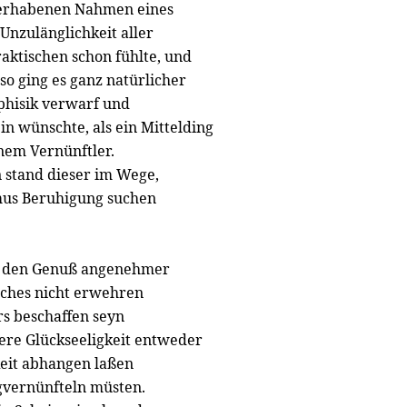
 erhabenen Nahmen eines
Unzulänglichkeit aller
aktischen schon fühlte, und
so ging es ganz natürlicher
aphisik verwarf und
ein wünschte, als ein Mittelding
nem Vernünftler.
n stand dieser im Wege,
smus Beruhigung suchen
ch den Genuß angenehmer
sches nicht erwehren
s beschaffen seyn
sere Glückseeligkeit entweder
keit abhangen laßen
egvernünfteln müsten.