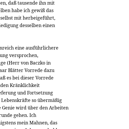
n, daß tausende ihn mit
lben habe ich gewiß das
selbst mit herbeigeführt,
riedigung desselben einen
nreich eine ausführlichere
gung versprochen,
äge (Herr von Baczko in
paar Blätter Vorrede dazu
 daß es bei dieser Vorrede
nden Kränklichkeit
eferung und Fortsetzung
 Lebenskräfte so übermäßig
he Genie wird über den Arbeiten
Grunde gehen. Ich
nigstens mein Mahnen, das