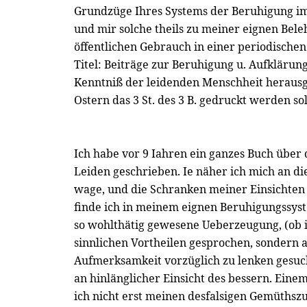
Grundzüge Ihres Systems der Beruhigung im
und mir solche theils zu meiner eignen Bele
öffentlichen Gebrauch in einer periodischen 
Titel: Beiträge zur Beruhigung u. Aufklärun
Kenntniß der leidenden Menschheit heraus
Ostern das 3 St. des 3 B. gedruckt werden soll
Ich habe vor 9 Iahren ein ganzes Buch über 
Leiden geschrieben. Ie näher ich mich an die
wage, und die Schranken meiner Einsichten
finde ich in meinem eignen Beruhigungssyst
so wohlthätig gewesene Ueberzeugung, (ob ic
sinnlichen Vortheilen gesprochen, sondern a
Aufmerksamkeit vorzüglich zu lenken gesuch
an hinlänglicher Einsicht des bessern. Ein
ich nicht erst meinen desfalsigen Gemüthsz