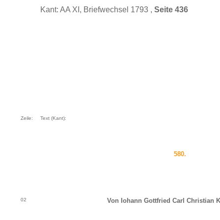
Kant: AA XI, Briefwechsel 1793 ,
Seite 436
Zeile:
Text (Kant):
580.
02
Von Iohann Gottfried Carl Christian K