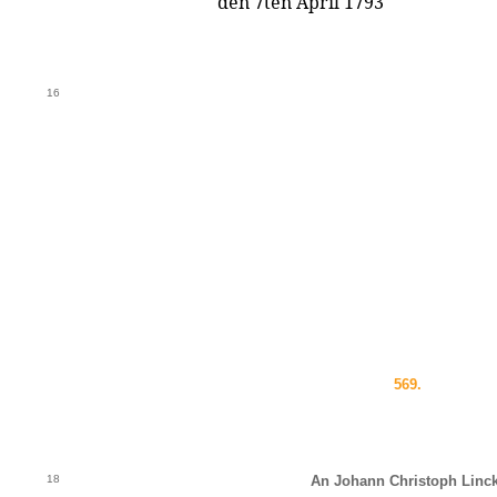
den 7ten April 1793
16
569.
18
An Johann Christoph Linck