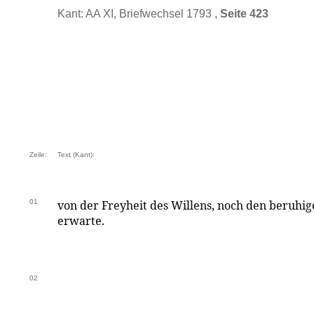
Kant: AA XI, Briefwechsel 1793 ,
Seite 423
Zeile:
Text (Kant):
01
von der Freyheit des Willens, noch den beruhi
erwarte.
02