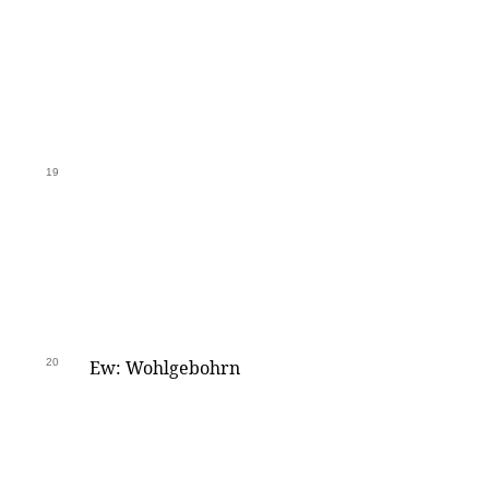
19
20
Ew: Wohlgebohrn