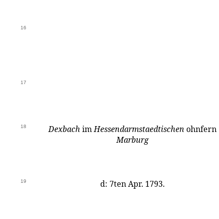
16
17
18
Dexbach
im
Hessendarmstaedtischen
ohnfern
Marburg
19
d: 7ten Apr. 1793.