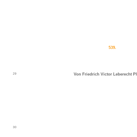
539.
29
Von Friedrich Victor Leberecht P
30