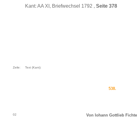
Kant: AA XI, Briefwechsel 1792 ,
Seite 378
Zeile:
Text (Kant):
538.
02
Von Iohann Gottlieb Fichte