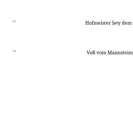
32
Hofmeister bey dem 
33
Voß vom Mannsteins