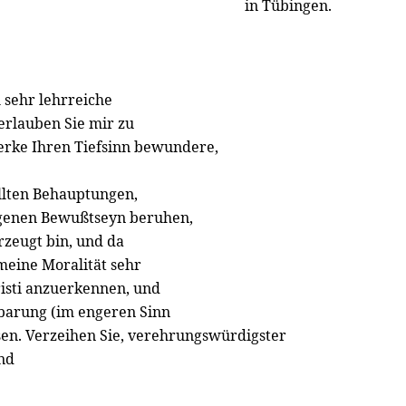
in Tübingen.
 sehr lehrreiche
s erlauben Sie mir zu
Werke Ihren Tiefsinn bewundere,
llten Behauptungen,
igenen Bewußtseyn beruhen,
rzeugt bin, und da
meine Moralität sehr
hristi anzuerkennen, und
enbarung (im engeren Sinn
sen. Verzeihen Sie, verehrungswürdigster
nd