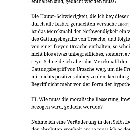
enthalten sind, gedacht werden muss?
Die Haupt=Schwierigkeit, die ich bey dieser 
durch alle bisher gemachten Versuche n
[och]
Ist das Merckmahl der Nothwendigkeit ein 
des Gattungsbegriffs von Ursache, und folgli
von einer freyen Ursache enthalten; so schei
nicht blos etwas unbegreifliches, sondern 
seyn. Schneide ich aber das Merckmahl der
Gattungsbegriff von Ursache weg, um die Frey
mir nichts positives dabey zu dencken übrig
Begriff nicht mehr von der Form der hypothe
III. Wie muss die moralische Besserung, inwi
bezogen wird, gedacht werden?
Nehme ich eine Veränderung in den Selbst
der absoluten Freyheit an; so muss ich es d