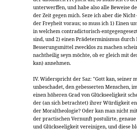
unterwerffen, und habe also alle Beweise der 
der Zeit gegen mich. Seze ich aber die Nicht
der Freyheit voraus; so muss ich 1) Einen u
in welchem contradictorisch-entgegengese
sind, und 2) einen Prädeterminismus durch F
Besserungsmittel zwecklos zu machen schein
nachtheilig seyn möchte, ob er gleich mit d
kan) annehmen.
IV. Widerspricht der Saz: "Gott kan, seiner
unbeschadet, den gebesserten Menschen, im
einen höheren Grad von Glückseeligkeit sche
der (an sich betrachtet) ihrer Würdigkeit e
der Moraltheologie? Oder kan man nicht mit 
der practischen Vernunft postulirte, genaue 
und Glückseeligkeit vereinigen, und diese b