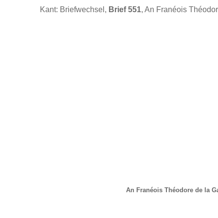
Kant: Briefwechsel,
Brief 551
, An Franéois Théodor
An Franéois Théodore de la G