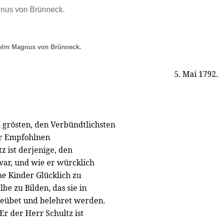
gnus von Brünneck.
elm Magnus von Brünneck.
5. Mai 1792.
n grösten, den Verbündtlichsten
ir Empfohlnen
z ist derjenige, den
 war, und wie er würcklich
ne Kinder Glücklich zu
lbe zu Bilden, das sie in
geübet und belehret werden.
 Er der Herr Schultz ist