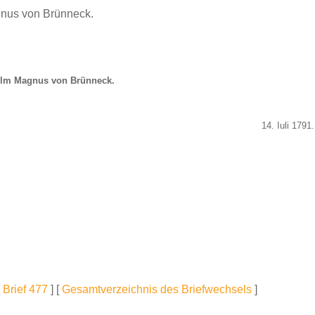
gnus von Brünneck.
elm Magnus von Brünneck.
14. Iuli 1791.
[
Brief 477
] [
Gesamtverzeichnis des Briefwechsels
]