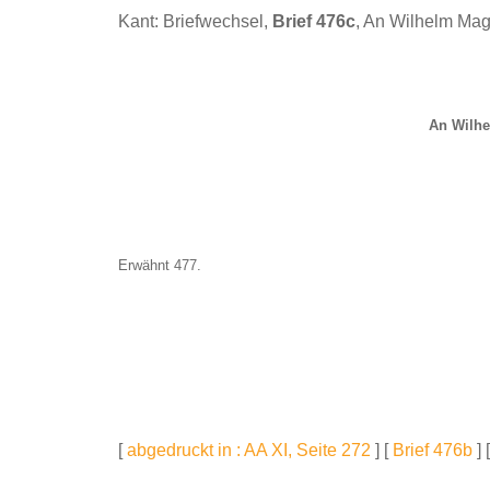
Kant: Briefwechsel,
Brief 476c
, An Wilhelm Ma
An Wilh
Erwähnt 477.
[
abgedruckt in : AA XI, Seite 272
] [
Brief 476b
] 