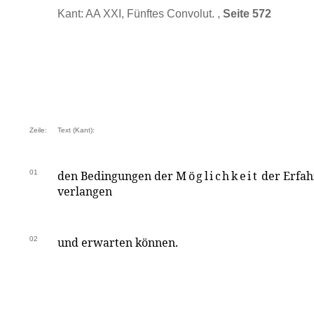
Kant: AA XXI, Fünftes Convolut. ,
Seite 572
Zeile:
Text (Kant):
01
den Bedingungen der
Möglichkeit
der Erfah
verlangen
02
und erwarten können.