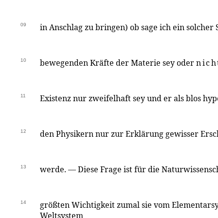
09
in Anschlag zu bringen) ob sage ich ein solcher St
10
bewegenden Kräfte der Materie sey oder
nich
11
Existenz nur zweifelhaft sey und er als blos hyp
12
den Physikern nur zur Erklärung gewisser E
13
werde. — Diese Frage ist für die Naturwissensc
14
größten Wichtigkeit zumal sie vom Elementars
Weltsystem