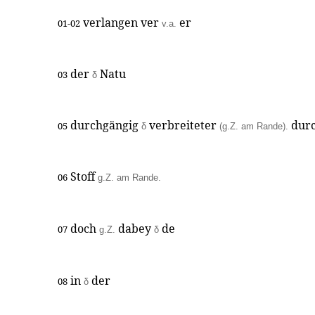
verlangen ver
er
01-02
v.a.
der
Natu
03
δ
durchgängig
verbreiteter
dur
05
δ
(g.Z. am Rande).
Stoff
06
g.Z. am Rande.
doch
dabey
de
07
g.Z.
δ
in
der
08
δ