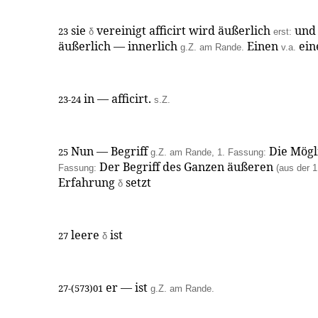
sie
vereinigt afficirt wird äußerlich
und 
23
δ
erst:
äußerlich — innerlich
Einen
ein
g.Z. am Rande.
v.a.
in — afficirt.
23-24
s.Z.
Nun — Begriff
Die Mögl
25
g.Z. am Rande, 1. Fassung:
Der Begriff des Ganzen äußeren
Fassung:
(aus der 
Erfahrung
setzt
δ
leere
ist
27
δ
er — ist
27-(573)01
g.Z. am Rande.