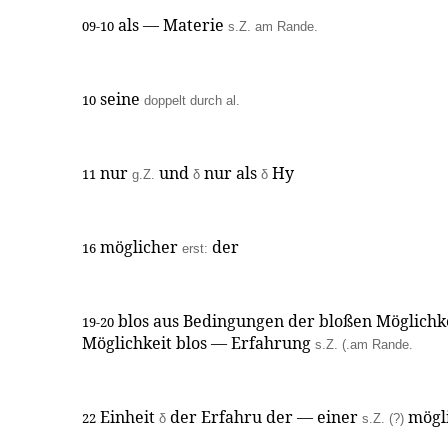
als — Materie
09-10
s.Z. am Rande.
seine
10
doppelt durch al.
nur
und
nur als
Hy
11
g.Z.
δ
δ
möglicher
der
16
erst:
blos aus Bedingungen der bloßen Möglichk
19-20
Möglichkeit blos — Erfahrung
s.Z. (.am Rande.
Einheit
der Erfahru der — einer
mögl
22
δ
s.Z. (?)