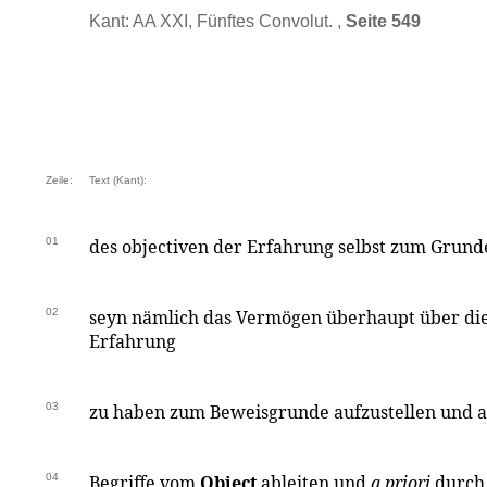
Kant: AA XXI, Fünftes Convolut. ,
Seite 549
Zeile:
Text (Kant):
01
des objectiven der Erfahrung selbst zum Grun
02
seyn nämlich das Vermögen überhaupt über di
Erfahrung
03
zu haben zum Beweisgrunde aufzustellen und a
04
Begriffe vom
Object
ableiten und
a priori
durch 