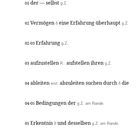
der — selbst
01
g.Z.
Vermögen
eine Erfahrung überhaupt
02
δ
g.Z.
Erfahrung
02-03
g.Z.
aufzustellen
aufstellen ihren
03
R.:
g.Z.
ableiten
abzuleiten suchen durch
die
04
erst:
δ
Bedingungen der
04-05
g.Z. am Rande.
Erkentnis
und desselben
05
δ
g.Z. am Rande.