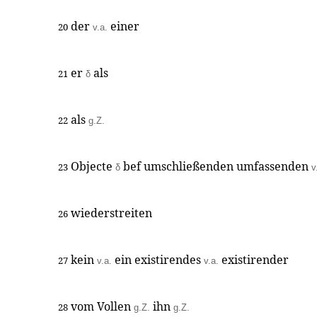
der
einer
20
v.a.
er
als
21
δ
als
22
g.Z.
Objecte
bef umschließenden umfassenden
23
δ
v
wiederstreiten
26
kein
ein existirendes
existirender
27
v.a.
v.a.
vom Vollen
ihn
28
g.Z.
g.Z.