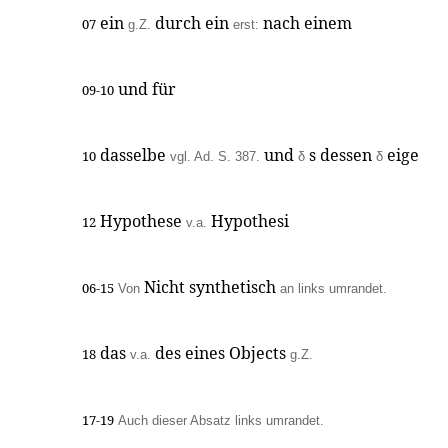
ein
durch ein
nach einem
07
g.Z.
erst:
und für
09-10
dasselbe
und
s dessen
eige
10
vgl. Ad. S. 387.
δ
δ
Hypothese
Hypothesi
12
v.a.
Nicht synthetisch
06-15
Von
an links umrandet.
das
des eines Objects
18
v.a.
g.Z.
17-19
Auch dieser Absatz links umrandet.