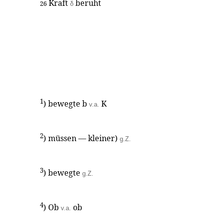
Kraft
beruht
26
δ
1
) bewegte b
K
v.a.
2
) müssen — kleiner)
g.Z.
3
) bewegte
g.Z.
4
) Ob
ob
v.a.