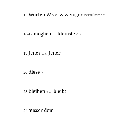
Worten W
w weniger
15
v.a.
verstümmelt.
moglich — kleinste
16-17
g.Z.
Jenes
Jener
19
v.a.
diese
20
?
bleiben
bleibt
23
v.a.
ausser dem
24