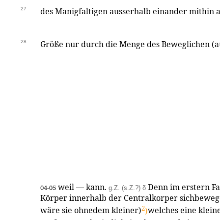
27
des Manigfaltigen ausserhalb einander mithin a
28
Größe nur durch die Menge des Beweglichen (a
weil — kann.
Denn im erstern F
04-05
g.Z. (s.Z.?) δ
Körper innerhalb der Centralkorper sichbeweg
2
wäre sie ohnedem kleiner)
)
welches eine klein