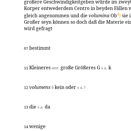
großere Geschwindigkeitgeben würde im zwey
Korper entwederdem Centro in beyden Fällen w
4
gleich angenommen und die
volumina
Ob
)
sie 
Großer seyn können so doch daß die Materie ei
wird gefragt
bestimmt
07
Kleineres
große Größeres G
k
11
erst:
v.a.
volumens
kein oder
12
δ
v.a.?
die
da
13
v.a.
wenige
14