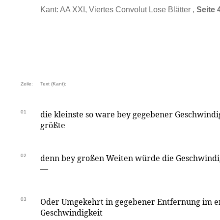
Kant: AA XXI, Viertes Convolut Lose Blätter ,
Seite 
Zeile:
Text (Kant):
01
die kleinste so ware bey gegebener Geschwindig
größte
02
denn bey großen Weiten würde die Geschwindigk
—
03
Oder Umgekehrt in gegebener Entfernung im er
Geschwindigkeit