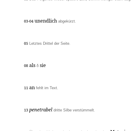
unendlich
03-04
abgekürzt.
05
Letztes Drittel der Seite.
als
sie
08
δ
an
11
fehlt im Text.
penetrabel
13
dritte Silbe verstümmelt.