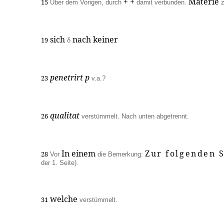
+ +
Materie
15
Über dem Vorigen, durch
damit verbunden.
z
sich
nach keiner
19
δ
penetrirt p
23
v.a.?
qualitat
26
verstümmelt. Nach unten abgetrennt.
In einem
Zur folgenden S
28
Vor
die Bemerkung:
der 1. Seite).
welche
31
verstümmelt.