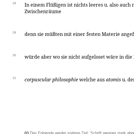
28
In einem Flüßigen ist nichts leeres u. also auch 
Zwischenräume
29
denn sie müßten mit einer festen Materie angef
30
würde aber wo sie nicht aufgeloset wäre in die 
31
corpuscular philosophie
welche aus
atomis
u. d
03
Das Folgende wieder spätere Zeit; Schrift weniger stark abg