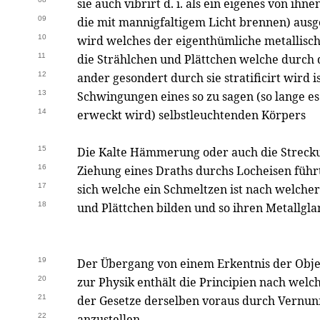
sie auch vibrirt d. i. als ein eigenes von ihn
09
die mit mannigfaltigem Licht brennen) aus
10
wird welches der eigenthümliche metallisc
11
die Strählchen und Plättchen welche durch
12
ander gesondert durch sie stratificirt wird 
13
Schwingungen eines so zu sagen (so lange es
14
erweckt wird) selbstleuchtenden Körpers
15
Die Kalte Hämmerung oder auch die Strecku
16
Ziehung eines Draths durchs Locheisen führ
17
sich welche ein Schmeltzen ist nach welcher
18
und Plättchen bilden und so ihren Metallgla
19
Der Übergang von einem Erkentnis der Obj
20
zur Physik enthält die Principien nach wel
21
der Gesetze derselben voraus durch Vernun
22
anzustellen