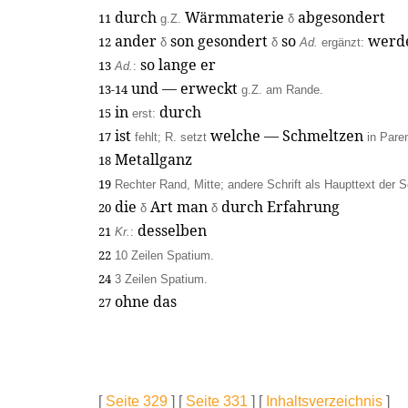
durch
Wärmmaterie
abgesondert
11
g.Z.
δ
ander
son gesondert
so
werd
12
δ
δ
Ad.
ergänzt:
so lange er
13
Ad.
:
und — erweckt
13-14
g.Z. am Rande.
in
durch
15
erst:
ist
welche — Schmeltzen
17
fehlt; R. setzt
in Pare
Metallganz
18
19
Rechter Rand, Mitte; andere Schrift als Haupttext der S
die
Art man
durch Erfahrung
20
δ
δ
desselben
21
Kr.
:
22
10 Zeilen Spatium.
24
3 Zeilen Spatium.
ohne das
27
[
Seite 329
] [
Seite 331
] [
Inhaltsverzeichnis
]