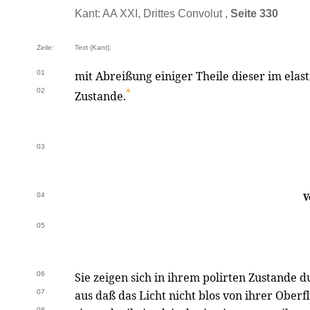
Kant: AA XXI, Drittes Convolut ,
Seite 330
Zeile:
Text (Kant):
01
mit Abreißung einiger Theile dieser im ela
02
*
Zustande.
03
04
V
05
06
Sie zeigen sich in ihrem polirten Zustande d
07
aus daß das Licht nicht blos von ihrer Oberf
08