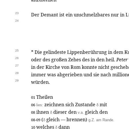
23
Der Demant ist ein unschmelzbares nur in 
24
25
*
Die gelindeste Lippenberührung in dem 
26
oder des großen Zehes des in den heil.
Peter
27
in der Kirche von Rom konnte nicht gescheh
28
immer was abgerieben und sie nach million
29
würden.
Theilen
01
zeichnen sich Zustande
mit
06
lies:
δ
ihnen
dieser den
gleich den
08
δ
v.a.
(
gleich — brennen)
08-09
δ
g.Z. am Rande.
welches
dann
10
δ