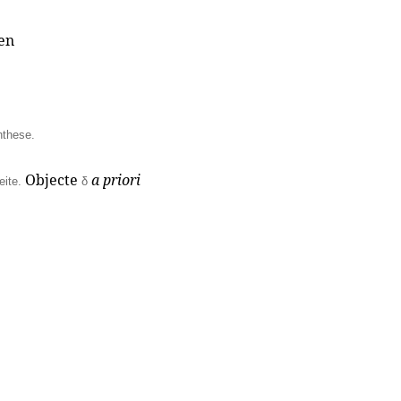
en
nthese.
Objecte
a priori
eite.
δ