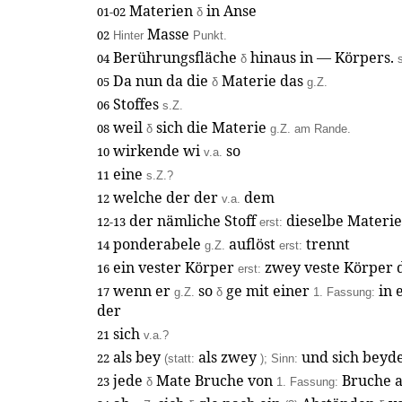
Materien
in Anse
01-02
δ
Masse
02
Hinter
Punkt.
Berührungsfläche
hinaus in — Körpers.
04
δ
Da nun da die
Materie das
05
δ
g.Z.
Stoffes
06
s.Z.
weil
sich die Materie
08
δ
g.Z. am Rande.
wirkende wi
so
10
v.a.
eine
11
s.Z.?
welche der der
dem
12
v.a.
der nämliche Stoff
dieselbe Materi
12-13
erst:
ponderabele
auflöst
trennt
14
g.Z.
erst:
ein vester Körper
zwey veste Körper 
16
erst:
wenn er
so
ge mit einer
in 
17
g.Z.
δ
1. Fassung:
der
sich
21
v.a.?
als bey
als zwey
und sich beyd
22
(statt:
); Sinn:
jede
Mate Bruche von
Bruche 
23
δ
1. Fassung: