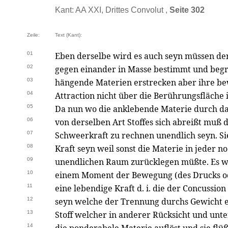
Kant: AA XXI, Drittes Convolut ,
Seite 302
Zeile:
Text (Kant):
01
Eben derselbe wird es auch seyn müssen der
02
gegen einander in Masse bestimmt und begr
03
hängende Materien erstrecken aber ihre b
04
Attraction nicht über die Berührungsfläche 
05
Da nun wo die anklebende Materie durch d
06
von derselben Art Stoffes sich abreißt muß 
07
Schweerkraft zu rechnen unendlich seyn. Si
08
Kraft seyn weil sonst die Materie in jeder no
09
unendlichen Raum zurücklegen müßte. Es wir
10
einem Moment der Bewegung (des Drucks o
11
eine lebendige Kraft d. i. die der Concussio
12
seyn welche der Trennung durchs Gewicht e
13
Stoff welcher in anderer Rücksicht und unt
14