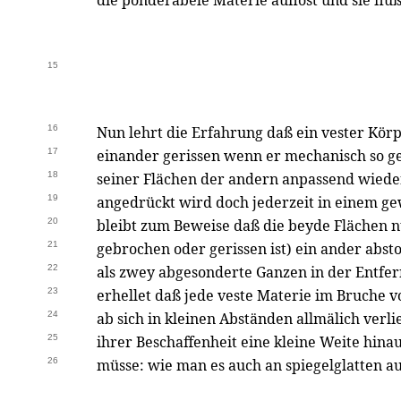
die ponderabele Materie auflöst und sie flü
15
16
Nun lehrt die Erfahrung daß ein vester Kör
17
einander gerissen wenn er mechanisch so g
18
seiner Flächen der andern anpassend wieder
19
angedrückt wird doch jederzeit in einem g
20
bleibt zum Beweise daß die beyde Flächen 
21
gebrochen oder gerissen ist) ein ander abst
22
als zwey abgesonderte Ganzen in der Entfe
23
erhellet daß jede veste Materie im Bruche 
24
ab sich in kleinen Abständen allmälich verli
25
ihrer Beschaffenheit eine kleine Weite hina
26
müsse: wie man es auch an spiegelglatten a