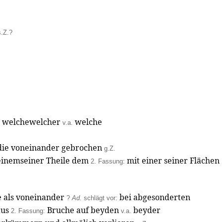
s.Z.?
e welchewelcher
welche
v.a.
die voneinander gebrochen
g.Z.
einemseiner Theile dem
mit einer seiner Flächen
2. Fassung:
e als voneinander
bei abgesonderten
?
Ad.
schlägt vor:
aus
Bruche auf beyden
beyder
2. Fassung:
v.a.