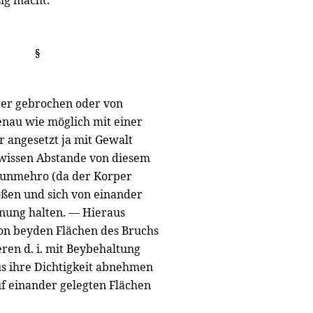
ßig macht.
§
per gebrochen oder von
enau wie möglich mit einer
 angesetzt ja mit Gewalt
ewissen Abstande von diesem
nunmehro (da der Korper
oßen und sich von einander
rnung halten. — Hieraus
von beyden Flächen des Bruchs
eren d. i. mit Beybehaltung
us ihre Dichtigkeit abnehmen
uf einander gelegten Flächen