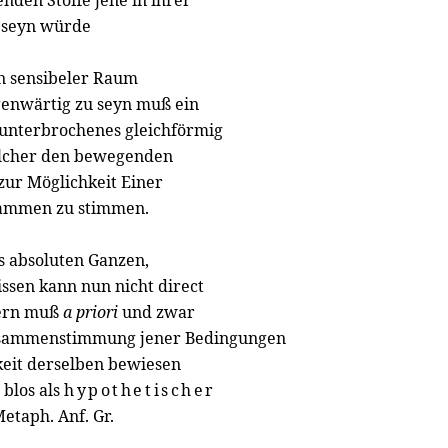
den Stoffe jene in ihrer
 seyn würde
in sensibeler Raum
genwärtig zu seyn muß ein
nunterbrochenes gleichförmig
welcher den bewegenden
zur Möglichkeit Einer
ammen zu stimmen.
es absoluten Ganzen,
ssen kann nun nicht direct
dern muß
a priori
und zwar
 Zusammenstimmung jener Bedingungen
eit derselben bewiesen
blos als
hypothetischer
etaph. Anf. Gr.