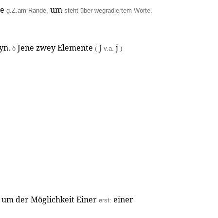
te
um
g.Z.am Rande,
steht über wegradiertem Worte.
yn.
Jene zwey Elemente
J
j
δ
(
v.a.
)
 um der Möglichkeit Einer
einer
erst: