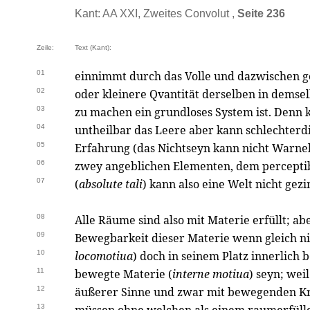
Kant: AA XXI, Zweites Convolut ,
Seite 236
Zeile:
Text (Kant):
01
einnimmt durch das Volle und dazwischen g
02
oder kleinere Qvantität derselben in demse
03
zu machen ein grundloses System ist. Denn k
04
untheilbar das Leere aber kann schlechterd
05
Erfahrung (das Nichtseyn kann nicht Warne
06
zwey angeblichen Elementen, dem percepti
07
(
absolute tali
) kann also eine Welt nicht ge
08
Alle Räume sind also mit Materie erfüllt; a
09
Bewegbarkeit dieser Materie wenn gleich n
10
locomotiua
) doch in seinem Platz innerlich
11
bewegte Materie (
interne motiua
) seyn; wei
12
äußerer Sinne und zwar mit bewegenden Kr
13