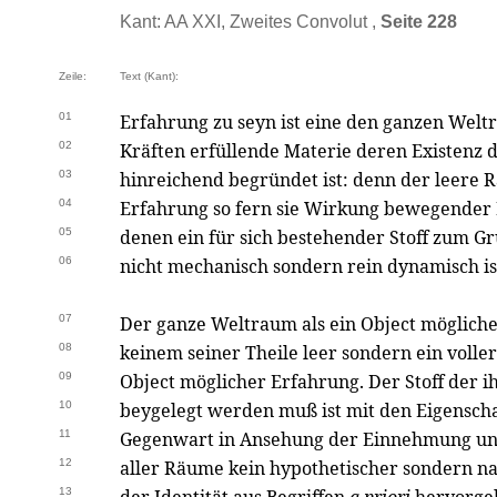
Kant: AA XXI, Zweites Convolut ,
Seite 228
Zeile:
Text (Kant):
01
Erfahrung zu seyn ist eine den ganzen We
02
Kräften erfüllende Materie deren Existenz d
03
hinreichend begründet ist: denn der leere R
04
Erfahrung so fern sie Wirkung bewegender K
05
denen ein für sich bestehender Stoff zum G
06
nicht mechanisch sondern rein dynamisch is
07
Der ganze Weltraum als ein Object möglicher
08
keinem seiner Theile leer sondern ein volle
09
Object möglicher Erfahrung. Der Stoff der i
10
beygelegt werden muß ist mit den Eigenscha
11
Gegenwart in Ansehung der Einnehmung u
12
aller Räume kein hypothetischer sondern n
13