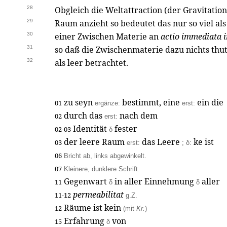
28
Obgleich die Weltattraction (der Gravitatio
29
Raum anzieht so bedeutet das nur so viel al
30
einer Zwischen Materie an
actio immediata i
31
so daß die Zwischenmaterie dazu nichts th
32
als leer betrachtet.
zu seyn
bestimmt, eine
ein die
01
ergänze:
erst:
durch das
nach dem
02
erst:
Identität
fester
02-03
δ
der leere Raum
das Leere
ke ist
03
erst:
; δ:
06
Bricht ab, links abgewinkelt.
07
Kleinere, dunklere Schrift.
Gegenwart
in aller Einnehmung
aller
11
δ
δ
permeabilitat
11-12
g.Z.
Räume ist kein
12
(mit
Kr.
)
Erfahrung
von
15
δ