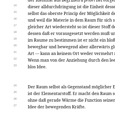
der Identität aus Begriffen
a priori
hervorgeh
14
dieser alldurchdringung ist die Einheit des
15
selbst das oberste Princip der Möglichkeit
16
und weil die Materie in dem Raum für sich s
17
gleicher Art wiedersteht so ist dieser Stoff
18
dessen daß er vorausgesetzt werden muß um 
19
im Raume zu bestimmen ist er nicht ein bl
20
bewegbar und bewegend aber allerwärts gle
21
Art — kann an keinem Ort weder vermehrt
22
Wenn man von der Anziehung durch den leer
23
blos Idee.
24
Der Raum selbst als Gegenstand möglicher E
25
ist der Elementarstoff. Er macht den Raum 
26
ohne daß gerade Wärme die Function seiner 
27
Idee der bewegenden Kräfte.