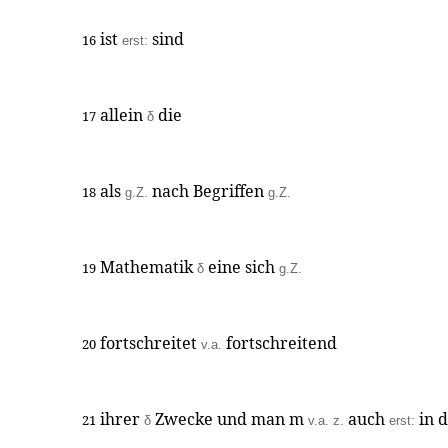
ist
sind
16
erst:
allein
die
17
δ
als
nach Begriffen
18
g.Z.
g.Z.
Mathematik
eine sich
19
δ
g.Z.
fortschreitet
fortschreitend
20
v.a.
ihrer
Zwecke und man m
auch
in 
21
δ
v.a. z.
erst: