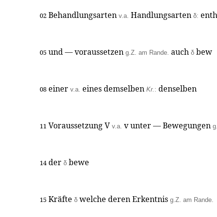
Behandlungsarten
Handlungsarten
enth
02
v.a.
δ:
und — voraussetzen
auch
bew
05
g.Z. am Rande.
δ
einer
eines demselben
denselben
08
v.a.
Kr.
:
Voraussetzung V
v unter — Bewegungen
11
v.a.
g
der
bewe
14
δ
Kräfte
welche deren Erkentnis
15
δ
g.Z. am Rande.