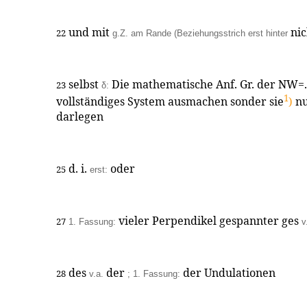
und mit
ni
22
g.Z. am Rande (Beziehungsstrich erst hinter
selbst
Die mathematische Anf. Gr. der NW=. 
23
δ:
1
vollständiges System ausmachen sonder sie
)
nu
darlegen
d. i.
oder
25
erst:
vieler Perpendikel gespannter ges
27
1. Fassung:
v
des
der
der Undulationen
28
v.a.
; 1. Fassung: