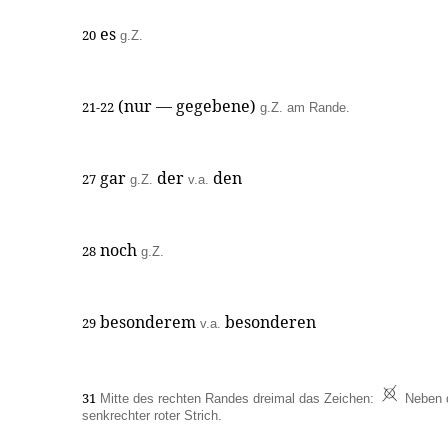
es
20
g.Z.
(nur — gegebene)
21-22
g.Z. am Rande.
gar
der
den
27
g.Z.
v.a.
noch
28
g.Z.
besonderem
besonderen
29
v.a.
31
Mitte des rechten Randes dreimal das Zeichen:
Neben 
senkrechter roter Strich.