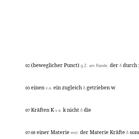
(beweglicher Punct)
der
durch 
02
g.Z. am Rande.
δ
einen
ein zugleich
getrieben w
03
v.a.
δ
Kräften K
k nicht
die
07
v.a.
δ
einer Materie
der Materie Kräfte
son
07-08
erst:
δ