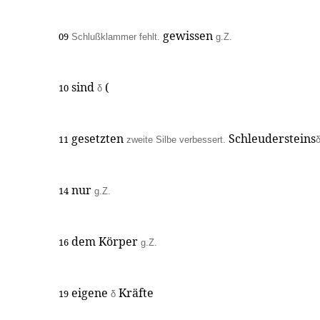
gewissen
09
Schlußklammer fehlt.
g.Z.
sind
(
10
δ
gesetzten
Schleudersteins
11
zweite Silbe verbessert.
nur
14
g.Z.
dem Körper
16
g.Z.
eigene
Kräfte
19
δ