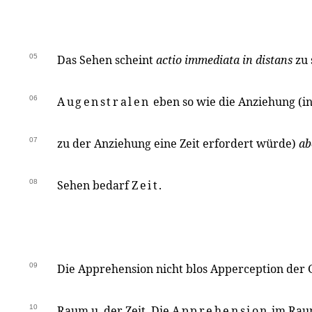
05
Das Sehen scheint
actio immediata in distans
zu 
06
Augenstralen
eben so wie die Anziehung (i
07
zu der Anziehung eine Zeit erfordert würde)
ab
08
Sehen bedarf
Zeit.
09
Die Apprehension nicht blos Apperception der
10
Raum u. der Zeit. Die
Apprehension
im Rau