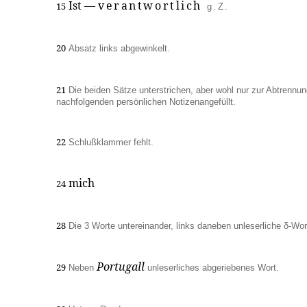
Ist —
verantwortlich
15
g.Z.
20
Absatz links abgewinkelt.
21
Die beiden Sätze unterstrichen, aber wohl nur zur Abtrennun
nachfolgenden persönlichen Notizenangefüllt.
22
Schlußklammer fehlt.
mich
24
28
Die 3 Worte untereinander, links daneben unleserliche δ-Wor
Portugall
29
Neben
unleserliches abgeriebenes Wort.