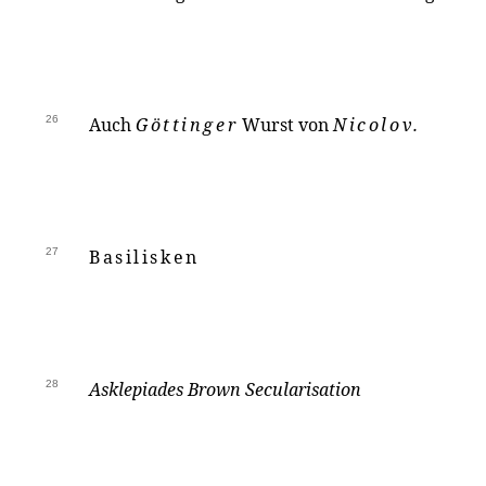
26
Auch
Göttinger
Wurst von
Nicolov.
27
Basilisken
28
Asklepiades Brown
Secularisation