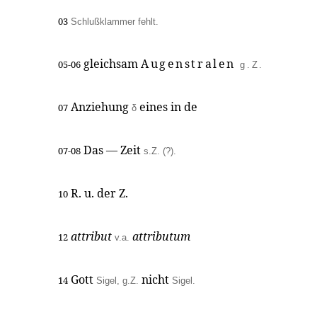
03
Schlußklammer fehlt.
gleichsam
Augenstralen
05-06
g.Z.
Anziehung
eines in de
07
δ
Das — Zeit
07-08
s.Z. (?).
R. u. der Z.
10
attribut
attributum
12
v.a.
Gott
nicht
14
Sigel,
g.Z.
Sigel.