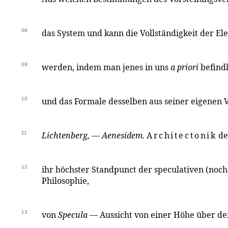
08
das System und kann die Vollständigkeit der El
09
werden, indem man jenes in uns
a priori
befindl
10
und das Formale desselben aus seiner eigenen 
11
Lichtenberg,
—
Aenesidem.
Architectonik
de
12
ihr höchster Standpunct der speculativen (noch
Philosophie,
13
von
Specula
— Aussicht von einer Höhe über de