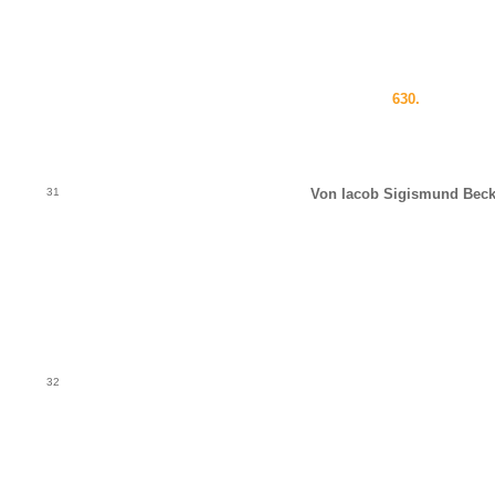
630.
31
Von Iacob Sigismund Beck
32