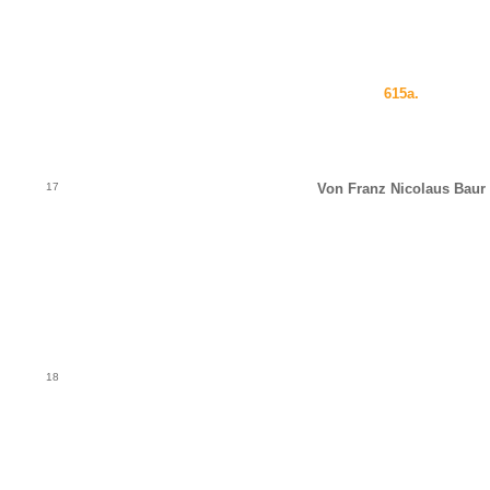
615a.
17
Von Franz Nicolaus Baur
18