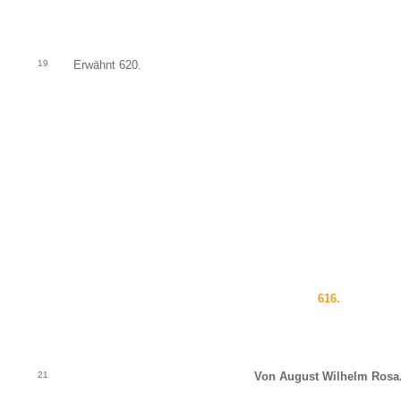
19
Erwähnt 620.
616.
21
Von August Wilhelm Rosa