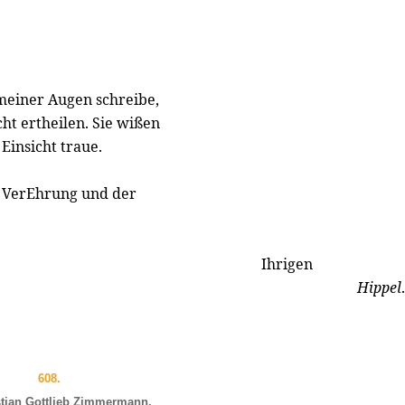
meiner Augen schreibe,
ht ertheilen. Sie wißen
 Einsicht traue.
n VerEhrung und der
Ihrigen
Hippel
.
608.
stian Gottlieb Zimmermann.