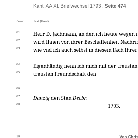
Kant: AA XI, Briefwechsel 1793 ,
Seite 474
Zeile:
Text (Kant):
01
Herr D. Jachmann, an den ich heute wegen 
02
wird Ihnen von ihrer Beschaffenheit Nachric
03
wie viel ich auch selbst in diesem Fach Ihrer
04
Eigenhändig nenn ich mich mit der treuste
05
treusten Freundschaft den
06
07
Danzig
den 5ten
Decbr
.
08
1793.
10
Von Chri