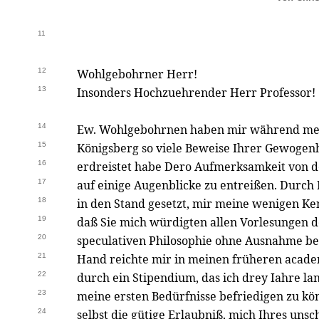
11
12
Wohlgebohrner Herr!
13
Insonders Hochzuehrender Herr Professor!
14
Ew. Wohlgebohrnen haben mir während mei
15
Königsberg so viele Beweise Ihrer Gewogenh
16
erdreistet habe Dero Aufmerksamkeit von d
17
auf einige Augenblicke zu entreißen. Durch
18
in den Stand gesetzt, mir meine wenigen K
19
daß Sie mich würdigten allen Vorlesungen 
20
speculativen Philosophie ohne Ausnahme b
21
Hand reichte mir in meinen früheren acade
22
durch ein Stipendium, das ich drey Iahre lan
23
meine ersten Bedürfnisse befriedigen zu kön
24
selbst die gütige Erlaubniß, mich Ihres uns