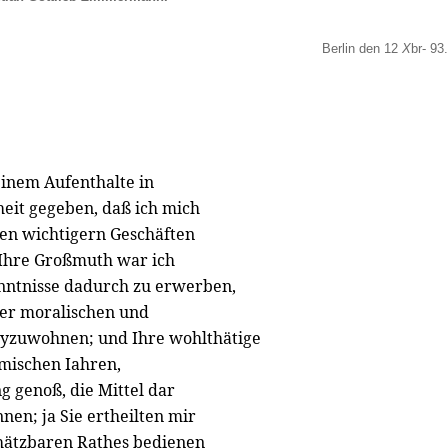
Berlin den 12
X
br- 93.
nem Aufenthalte in
eit gegeben, daß ich mich
en wichtigern Geschäften
 Ihre Großmuth war ich
enntnisse dadurch zu erwerben,
der moralischen und
eyzuwohnen; und Ihre wohlthätige
mischen Iahren,
g genoß, die Mittel dar
nen; ja Sie ertheilten mir
chätzbaren Rathes bedienen