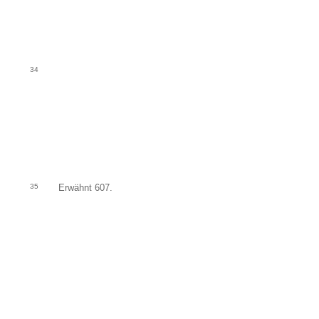
34
35
Erwähnt 607.