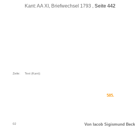
Kant: AA XI, Briefwechsel 1793 ,
Seite 442
Zeile:
Text (Kant):
585.
02
Von Iacob Sigismund Beck