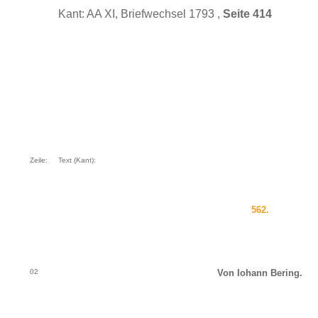
Kant: AA XI, Briefwechsel 1793 ,
Seite 414
Zeile:
Text (Kant):
562.
02
Von Iohann Bering.