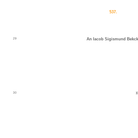
537.
29
An Iacob Sigismund Bekck
30
K