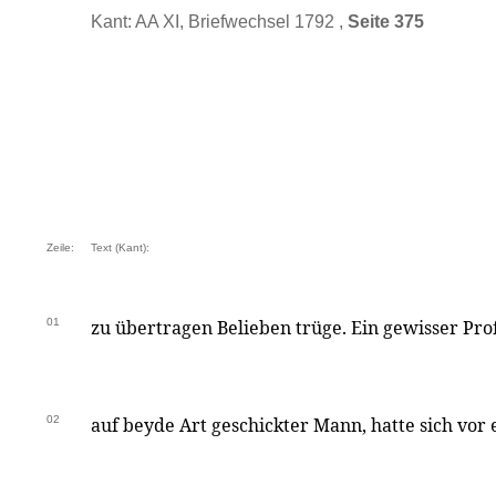
Kant: AA XI, Briefwechsel 1792 ,
Seite 375
Zeile:
Text (Kant):
01
zu übertragen Belieben trüge. Ein gewisser Prof
02
auf beyde Art geschickter Mann, hatte sich vor 