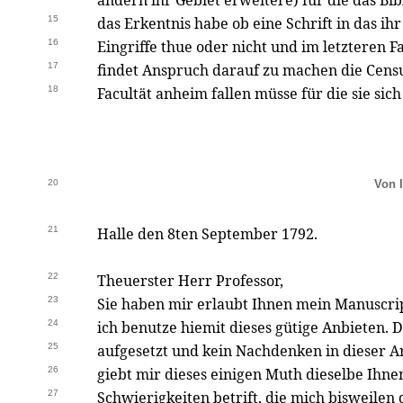
andern ihr Gebiet erweitere) für die das Bib
15
das Erkentnis habe ob eine Schrift in das ih
16
Eingriffe thue oder nicht und im letzteren F
17
findet Anspruch darauf zu machen die Cens
18
Facultät anheim fallen müsse für die sie sich
20
Von 
21
Halle den 8ten September 1792.
22
Theuerster Herr Professor,
23
Sie haben mir erlaubt Ihnen mein Manuscri
24
ich benutze hiemit dieses gütige Anbieten. Da
25
aufgesetzt und kein Nachdenken in dieser Ar
26
giebt mir dieses einigen Muth dieselbe Ihne
27
Schwierigkeiten betrift, die mich bisweilen 