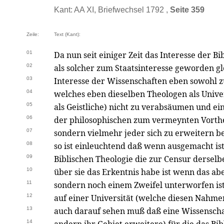
Kant: AA XI, Briefwechsel 1792 ,
Seite 359
Zeile:
Text (Kant):
01
Da nun seit einiger Zeit das Interesse der B
02
als solcher zum Staatsinteresse geworden g
03
Interesse der Wissenschaften eben sowohl z
04
welches eben dieselben Theologen als Univer
05
als Geistliche) nicht zu verabsäumen und ein
06
der philosophischen zum vermeynten Vorthe
07
sondern vielmehr jeder sich zu erweitern b
08
so ist einleuchtend daß wenn ausgemacht ist
09
Biblischen Theologie die zur Censur dersel
10
über sie das Erkentnis habe ist wenn das a
11
sondern noch einem Zweifel unterworfen ist 
12
auf einer Universität (welche diesen Nahme
13
auch darauf sehen muß daß eine Wissenscha
14