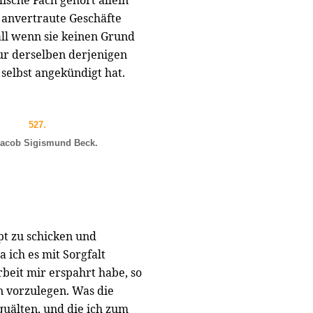
lische Fach gehört allein
r anvertraute Geschäfte
all wenn sie keinen Grund
ur derselben derjenigen
 selbst angekündigt hat.
527.
Iacob Sigismund Beck.
pt zu schicken und
 ich es mit Sorgfalt
beit mir erspahrt habe, so
n vorzulegen. Was die
quälten, und die ich zum