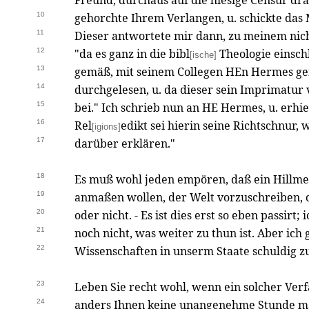
Freund, durchaus auf die hiesige Censur dr
10
gehorchte Ihrem Verlangen, u. schickte das 
11
Dieser antwortete mir dann, zu meinem nic
12
"da es ganz in die bibl
Theologie einschl
[ische]
13
gemäß, mit seinem Collegen HEn Hermes ge
14
durchgelesen, u. da dieser sein Imprimatur 
15
bei." Ich schrieb nun an HE Hermes, u. erhie
16
Rel
edikt sei hierin seine Richtschnur, 
[igions]
17
darüber erklären."
18
Es muß wohl jeden empören, daß ein Hillme
19
anmaßen wollen, der Welt vorzuschreiben, ob
20
oder nicht. - Es ist dies erst so eben passirt
21
noch nicht, was weiter zu thun ist. Aber ich 
22
Wissenschaften in unserm Staate schuldig zu
23
Leben Sie recht wohl, wenn ein solcher Verf
24
anders Ihnen keine unangenehme Stunde m