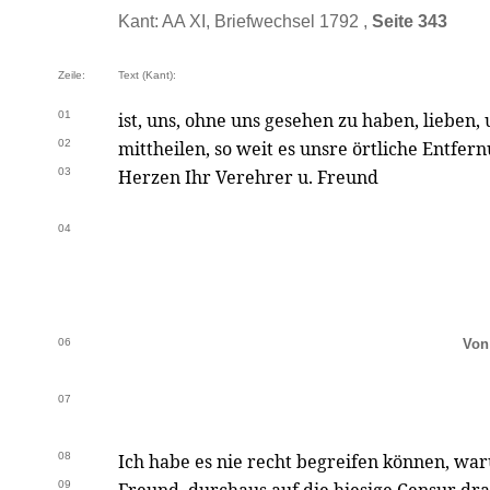
Kant: AA XI, Briefwechsel 1792 ,
Seite 343
Zeile:
Text (Kant):
01
ist, uns, ohne uns gesehen zu haben, lieben,
02
mittheilen, so weit es unsre örtliche Entfern
03
Herzen Ihr Verehrer u. Freund
04
06
Von
07
08
Ich habe es nie recht begreifen können, wa
09