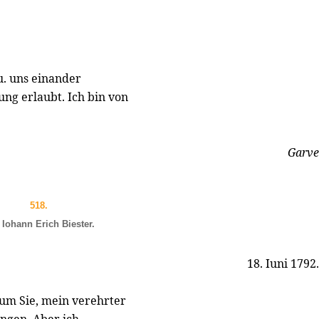
 u. uns einander
ung erlaubt. Ich bin von
Garve
518.
 Iohann Erich Biester.
18. Iuni 1792.
rum Sie, mein verehrter