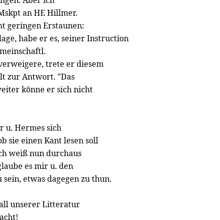
angen. Aber ich
Mskpt an HE Hillmer.
ht geringen Erstaunen:
age, habe er es, seiner Instruction
meinschaftl.
verweigere, trete er diesem
lt zur Antwort. "Das
weiter könne er sich nicht
r u. Hermes sich
 sie einen Kant lesen soll
; ich weiß nun durchaus
glaube es mir u. den
 sein, etwas dagegen zu thun.
all unserer Litteratur
acht!