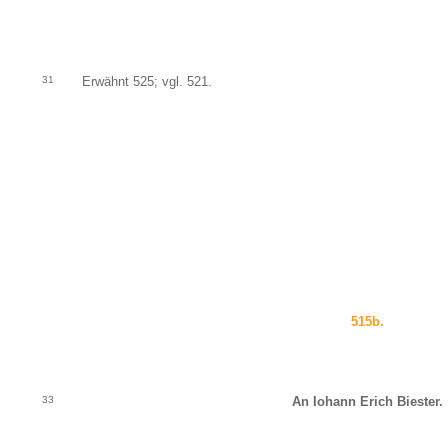
31
Erwähnt 525; vgl. 521.
515b.
33
An Iohann Erich Biester.