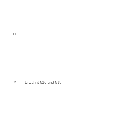
34
35
Erwähnt 516 und 518.