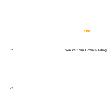
515a.
29
Von Wilhelm Gottlieb Tafing
30