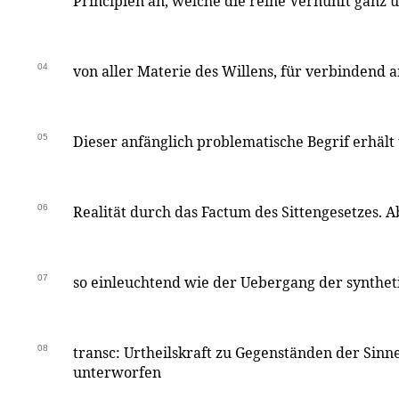
Principien an, welche die reine Vernunft ganz
04
von aller Materie des Willens, für verbindend
05
Dieser anfänglich problematische Begrif erhält
06
Realität durch das Factum des Sittengesetzes. A
07
so einleuchtend wie der Uebergang der synthet
08
transc: Urtheilskraft zu Gegenständen der Sinn
unterworfen