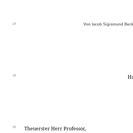
18
Von Iacob Sigismund Beck
19
Ha
20
Theuerster Herr Professor,