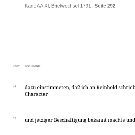
Kant: AA XI, Briefwechsel 1791 ,
Seite 292
Zeile:
Text (Kant):
01
dazu einstimmeten, daß ich an Reinhold schrieb
Character
02
und jetziger Beschaftigung bekannt machte un