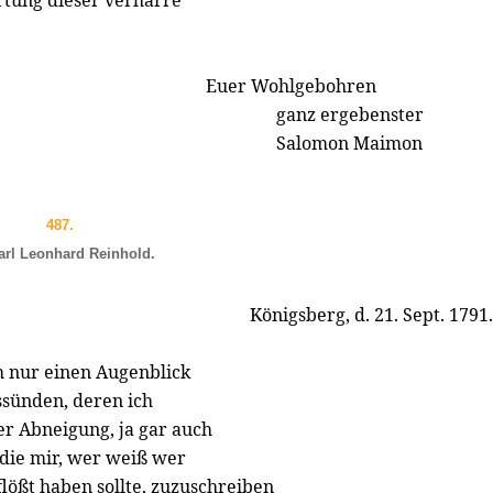
tung dieser verharre
Euer Wohlgebohren
ganz ergebenster
Salomon Maimon
487.
arl Leonhard Reinhold.
Königsberg, d. 21. Sept. 1791.
h nur einen Augenblick
ssünden, deren ich
er Abneigung, ja gar auch
 die mir, wer weiß wer
ößt haben sollte, zuzuschreiben