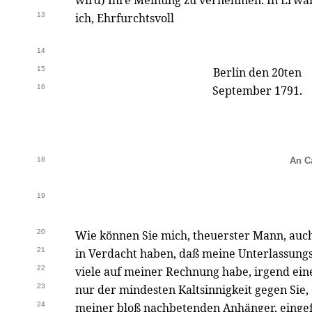
wird) Ihre Meinung zu vernehmen. In Erwar
13
ich, Ehrfurchtsvoll
14
15
Berlin den 20ten
16
September 1791.
18
An C
19
20
Wie können Sie mich, theuerster Mann, auc
21
in Verdacht haben, daß meine Unterlassung
22
viele auf meiner Rechnung habe, irgend ein
23
nur der mindesten Kaltsinnigkeit gegen Sie,
24
meiner bloß nachbetenden Anhänger, eingefl