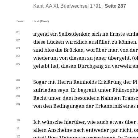
Kant: AA XI, Briefwechsel 1791 ,
Seite 287
Zeile:
Text (Kant):
01
irgend ein Selbstdenker, sich im Ernste einf
02
diese Lücken wircklich ausfüllen zu können
03
sind blos die Brücken, worüber man von der
04
wiederum von diesem zu jener übergeht, (o
05
gehabt hat, diesen Durchgang zu verwehren
06
Sogar mit Herrn Reinholds Erklärung der Ph
07
zufrieden seyn. Er begreift unter Philosoph
08
Recht unter dem besondern Nahmen Transce
09
von den Bedingungen der Erkenntniß eines r
10
Ich wünsche hierüber, wie auch etwas über
11
allem Anscheine nach entweder gar nicht, o
12