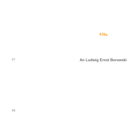
478a.
07
An Ludwig Ernst Borowski
08