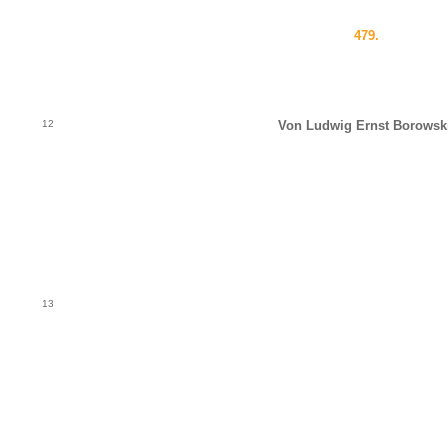
479.
12
Von Ludwig Ernst Borowski
13