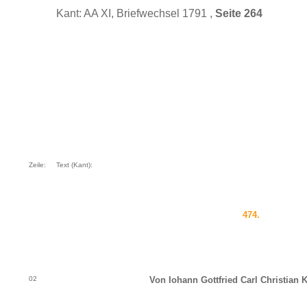
Kant: AA XI, Briefwechsel 1791 ,
Seite 264
Zeile:
Text (Kant):
474.
02
Von Iohann Gottfried Carl Christian K