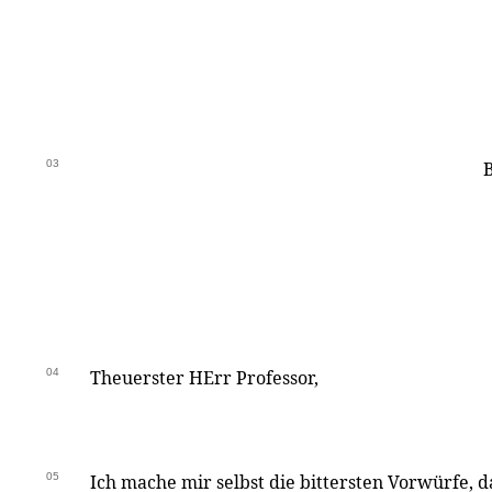
03
B
04
Theuerster HErr Professor,
05
Ich mache mir selbst die bittersten Vorwürfe, da