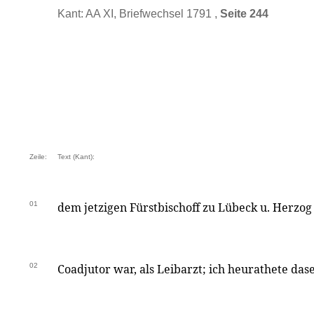
Kant: AA XI, Briefwechsel 1791 ,
Seite 244
Zeile:
Text (Kant):
01
dem jetzigen Fürstbischoff zu Lübeck u. Herzo
02
Coadjutor war, als Leibarzt; ich heurathete dase