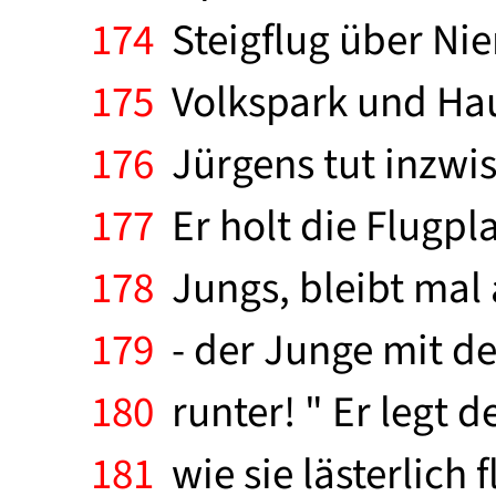
174
Steigflug über Nie
175
Volkspark und Hau
176
Jürgens tut inzwis
177
Er holt die Flugp
178
Jungs, bleibt mal
179
- der Junge mit de
180
runter! " Er legt d
181
wie sie lästerlich 