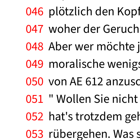
046
plötzlich den Kopf
047
woher der Geruch 
048
Aber wer möchte j
049
moralische wenigst
050
von AE 612 anzusc
051
" Wollen Sie nicht 
052
hat's trotzdem geh
053
rübergehen. Was sol