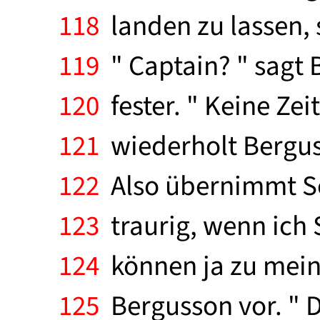
118
landen zu lassen, s
119
" Captain? " sagt 
120
fester. " Keine Zeit
121
wiederholt Berguss
122
Also übernimmt Söl
123
traurig, wenn ich Si
124
können ja zu mein
125
Bergusson vor. " D