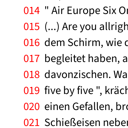
014
" Air Europe Six 
015
(...) Are you allrig
016
dem Schirm, wie di
017
begleitet haben, 
018
davonzischen. Was s
019
five by five ", krä
020
einen Gefallen, b
021
Schießeisen neben 