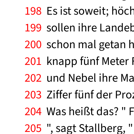
198
Es ist soweit; höc
199
sollen ihre Landeb
200
schon mal getan h
201
knapp fünf Meter F
202
und Nebel ihre Mas
203
Ziffer fünf der Pro
204
Was heißt das? " F
205
", sagt Stallberg, 