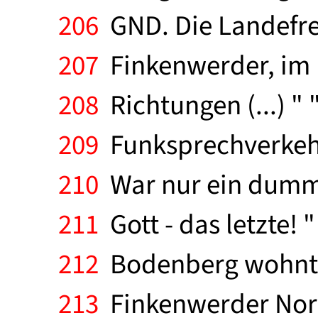
206
GND. Die Landefre
207
Finkenwerder, im B
208
Richtungen (...) " 
209
Funksprechverkehr (
210
War nur ein dummer
211
Gott - das letzte! 
212
Bodenberg wohnt 
213
Finkenwerder Norde