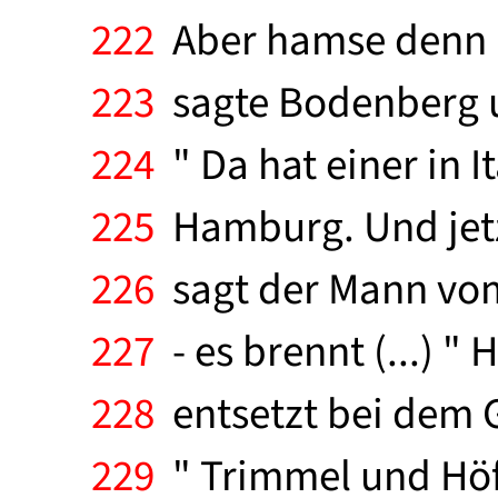
222
Aber hamse denn he
223
sagte Bodenberg un
224
" Da hat einer in I
225
Hamburg. Und jetzt
226
sagt der Mann vom 
227
- es brennt (...) "
228
entsetzt bei dem G
229
" Trimmel und Höf