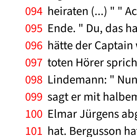
094
heiraten (...) " " 
095
Ende. " Du, das hab
096
hätte der Captain w
097
toten Hörer spricht
098
Lindemann: " Nun 
099
sagt er mit halbem 
100
Elmar Jürgens abge
101
hat. Bergusson ha