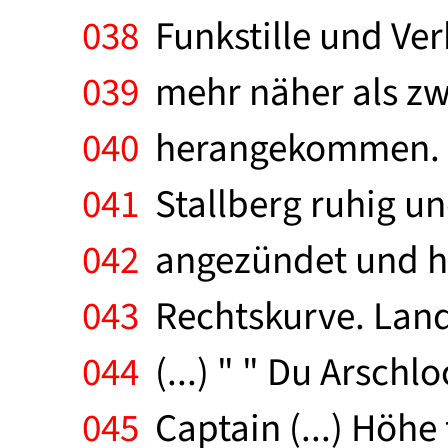
038
Funkstille und Ver
039
mehr näher als zwe
040
herangekommen. " J
041
Stallberg ruhig un
042
angezündet und hin
043
Rechtskurve. Lande
044
(...) " " Du Arschl
045
Captain (...) Höhe 