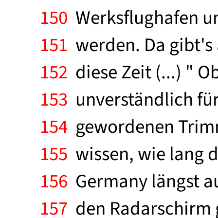
150
Werksflughafen un
151
werden. Da gibt's
152
diese Zeit (...) "
153
unverständlich für
154
gewordenen Trimmel
155
wissen, wie lang di
156
Germany längst au
157
den Radarschirm gel