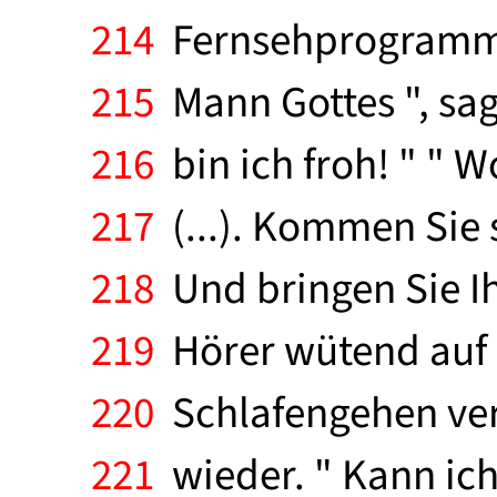
214
Fernsehprogramm is
215
Mann Gottes ", sag
216
bin ich froh! " " W
217
(...). Kommen Sie s
218
Und bringen Sie Ih
219
Hörer wütend auf 
220
Schlafengehen vers
221
wieder. " Kann ich 