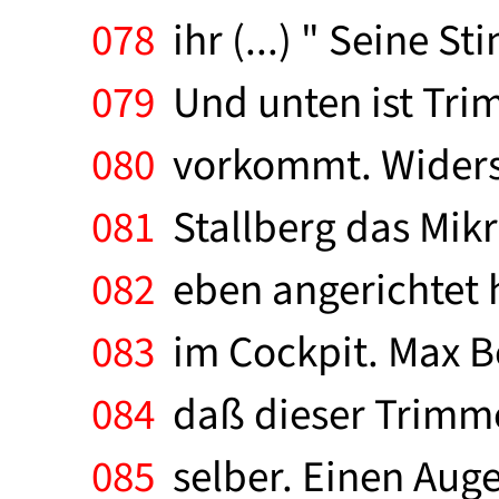
078
ihr (...) " Seine S
079
Und unten ist Trim
080
vorkommt. Widerst
081
Stallberg das Mikr
082
eben angerichtet h
083
im Cockpit. Max Be
084
daß dieser Trimmel
085
selber. Einen Auge