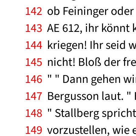
142
ob Feininger oder
143
AE 612, ihr könnt 
144
kriegen! Ihr seid w
145
nicht! Bloß der fr
146
" " Dann gehen wir
147
Bergusson laut. " H
148
" Stallberg spricht
149
vorzustellen, wie e