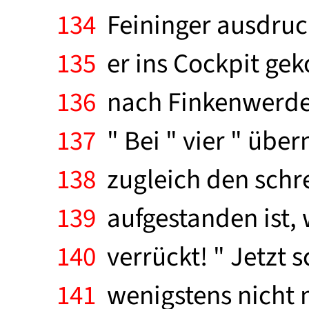
134
Feininger ausdruck
135
er ins Cockpit geko
136
nach Finkenwerder -
137
" Bei " vier " übe
138
zugleich den schre
139
aufgestanden ist, w
140
verrückt! " Jetzt sc
141
wenigstens nicht me