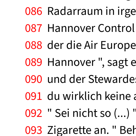
086
Radarraum in irgend
087
Hannover Control a
088
der die Air Europe
089
Hannover ", sagt e
090
und der Stewardess
091
du wirklich keine
092
" Sei nicht so (...)
093
Zigarette an. " Beha