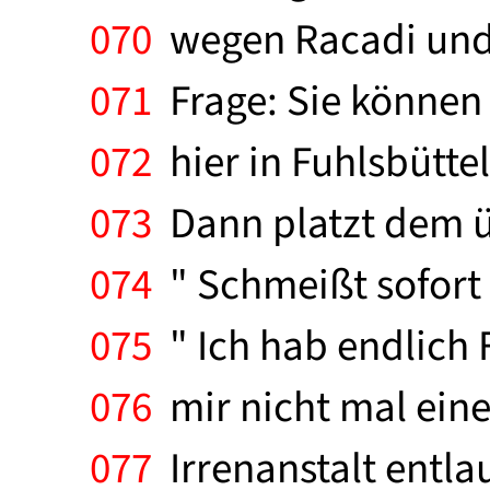
070
wegen Racadi und s
071
Frage: Sie können n
072
hier in Fuhlsbüttel
073
Dann platzt dem üb
074
" Schmeißt sofort d
075
" Ich hab endlich F
076
mir nicht mal eine
077
Irrenanstalt entlauf