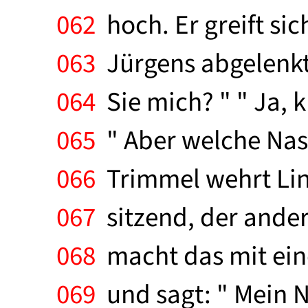
062
hoch. Er greift sic
063
Jürgens abgelenkt i
064
Sie mich? " " Ja, k
065
" Aber welche Nase
066
Trimmel wehrt Lin
067
sitzend, der ander
068
macht das mit eine
069
und sagt: " Mein N