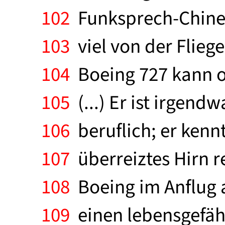
102
Funksprech-Chinesi
103
viel von der Fliege
104
Boeing 727 kann oh
105
(...) Er ist irgen
106
beruflich; er kenn
107
überreiztes Hirn re
108
Boeing im Anflug a
109
einen lebensgefäh