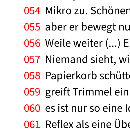
054
Mikro zu. Schönen 
055
aber er bewegt nur
056
Weile weiter (...)
057
Niemand sieht, wie
058
Papierkorb schütte
059
greift Trimmel ein
060
es ist nur so eine 
061
Reflex als eine Üb