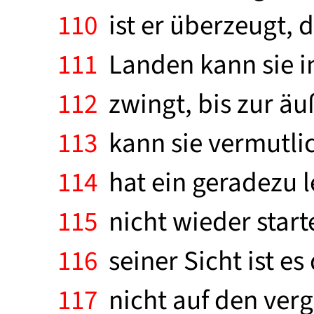
110
ist er überzeugt, 
111
Landen kann sie i
112
zwingt, bis zur äu
113
kann sie vermutlic
114
hat ein geradezu l
115
nicht wieder start
116
seiner Sicht ist e
117
nicht auf den verg