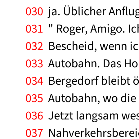
030
ja. Üblicher Anflug 
031
" Roger, Amigo. Ic
032
Bescheid, wenn ich
033
Autobahn. Das Hors
034
Bergedorf bleibt ös
035
Autobahn, wo die 
036
Jetzt langsam west
037
Nahverkehrsbereic