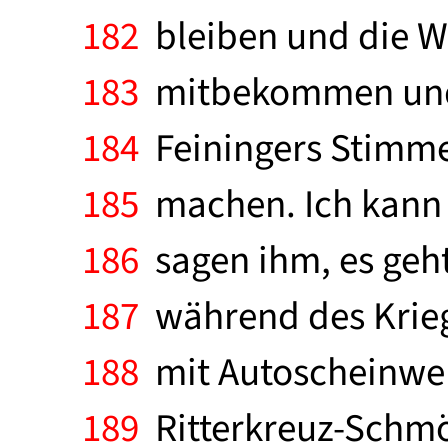
182
bleiben und die W
183
mitbekommen und n
184
Feiningers Stimme:
185
machen. Ich kann ja
186
sagen ihm, es geht
187
während des Kriege
188
mit Autoscheinwerf
189
Ritterkreuz-Schmök