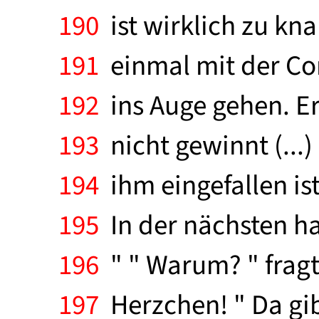
190
ist wirklich zu kn
191
einmal mit der Co
192
ins Auge gehen. Er
193
nicht gewinnt (...)
194
ihm eingefallen is
195
In der nächsten ha
196
" " Warum? " fragt S
197
Herzchen! " Da gi