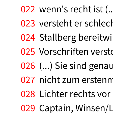
022
wenn's recht ist (
023
versteht er schlech
024
Stallberg bereitwil
025
Vorschriften verst
026
(...) Sie sind gena
027
nicht zum erstenma
028
Lichter rechts vor 
029
Captain, Winsen/Lu