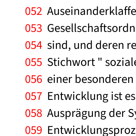
052
Auseinanderklaffe
053
Gesellschaftsordnu
054
sind, und deren re
055
Stichwort " sozial
056
einer besonderen A
057
Entwicklung ist es
058
Ausprägung der S
059
Entwicklungsprozeß