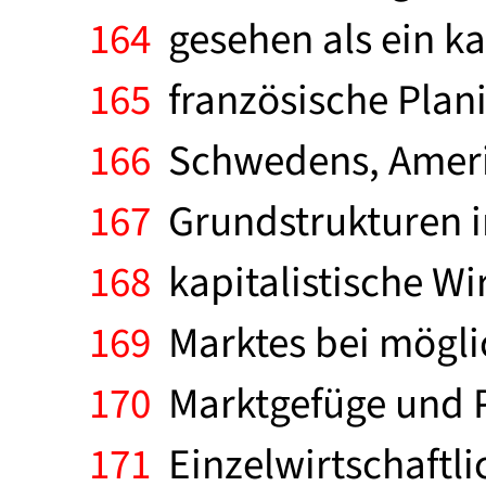
164
gesehen als ein kap
165
französische Plani
166
Schwedens, Ameri
167
Grundstrukturen im
168
kapitalistische Wi
169
Marktes bei möglic
170
Marktgefüge und Pr
171
Einzelwirtschaftlic