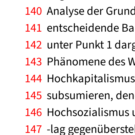
140
Analyse der Grund
141
entscheidende Bau
142
unter Punkt 1 dar
143
Phänomene des Wan
144
Hochkapitalismus 
145
subsumieren, dene
146
Hochsozialismus u
147
-lag gegenübersteh