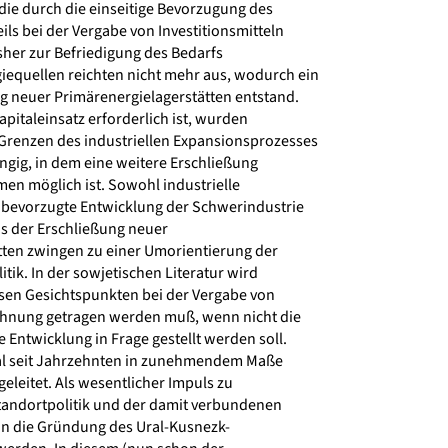
die durch die einseitige Bevorzugung des
s bei der Vergabe von Investitionsmitteln
sher zur Befriedigung des Bedarfs
quellen reichten nicht mehr aus, wodurch ein
 neuer Primärenergielagerstätten entstand.
apitaleinsatz erforderlich ist, wurden
renzen des industriellen Expansionsprozesses
ig, in dem eine weitere Erschließung
n möglich ist. Sowohl industrielle
 bevorzugte Entwicklung der Schwerindustrie
is der Erschließung neuer
ten zwingen zu einer Umorientierung der
tik. In der sowjetischen Literatur wird
sen Gesichtspunkten bei der Vergabe von
chnung getragen werden muß, wenn nicht die
 Entwicklung in Frage gestellt werden soll.
al seit Jahrzehnten in zunehmendem Maße
eleitet. Als wesentlicher Impuls zu
andortpolitik und der damit verbundenen
 die Gründung des Ural-Kusnezk-