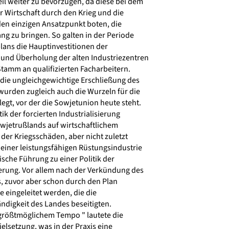
l weiter zu bevorzugen, da diese bei dem
 Wirtschaft durch den Krieg und die
en einzigen Ansatzpunkt boten, die
ng zu bringen. So galten in der Periode
lans die Hauptinvestitionen der
und Überholung der alten Industriezentren
tamm an qualifizierten Facharbeitern.
die ungleichgewichtige Erschließung des
wurden zugleich auch die Wurzeln für die
gt, vor der die Sowjetunion heute steht.
k der forcierten Industrialisierung
wjetrußlands auf wirtschaftlichem
 der Kriegsschäden, aber nicht zuletzt
iner leistungsfähigen Rüstungsindustrie
sche Führung zu einer Politik der
ierung. Vor allem nach der Verkündung des
, zuvor aber schon durch den Plan
 eingeleitet werden, die die
ndigkeit des Landes beseitigten.
 größtmöglichem Tempo " lautete die
elsetzung, was in der Praxis eine