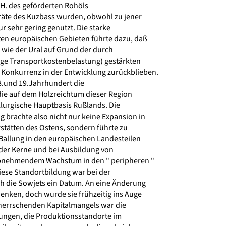
 H. des geförderten Rohöls
rräte des Kuzbass wurden, obwohl zu jener
r sehr gering genutzt. Die starke
en europäischen Gebieten führte dazu, daß
 wie der Ural auf Grund der durch
nge Transportkostenbelastung) gestärkten
Konkurrenz in der Entwicklung zurückblieben.
.und 19.Jahrhundert die
die auf dem Holzreichtum dieser Region
llurgische Hauptbasis Rußlands. Die
g brachte also nicht nur keine Expansion in
stätten des Ostens, sondern führte zu
allung in den europäischen Landesteilen
er Kerne und bei Ausbildung von
nehmendem Wachstum in den " peripheren "
iese Standortbildung war bei der
die Sowjets ein Datum. An eine Änderung
denken, doch wurde sie frühzeitig ins Auge
herrschenden Kapitalmangels war die
ngen, die Produktionsstandorte im