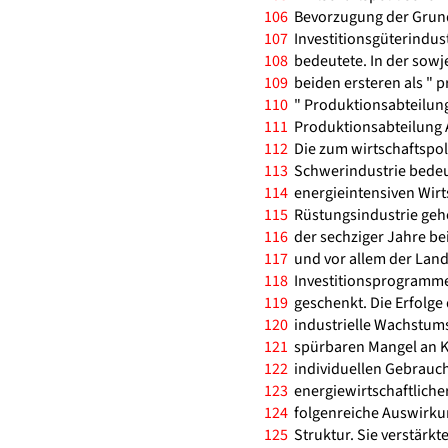
106
Bevorzugung der Grund
107
Investitionsgüterindus
108
bedeutete. In der sowj
109
beiden ersteren als " pr
110
" Produktionsabteilung
111
Produktionsabteilung A
112
Die zum wirtschaftspo
113
Schwerindustrie bedeu
114
energieintensiven Wirt
115
Rüstungsindustrie gehör
116
der sechziger Jahre be
117
und vor allem der Land
118
Investitionsprogramme
119
geschenkt. Die Erfolge 
120
industrielle Wachstumsr
121
spürbaren Mangel an K
122
individuellen Gebrauch
123
energiewirtschaftlicher 
124
folgenreiche Auswirkun
125
Struktur. Sie verstärkt