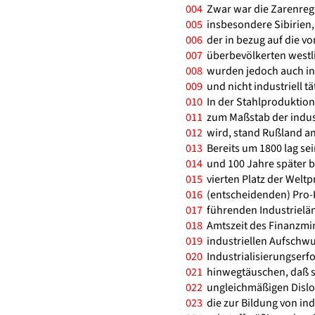
004
Zwar war die Zarenregi
005
insbesondere Sibirien,
006
der in bezug auf die v
007
überbevölkerten westli
008
wurden jedoch auch in 
009
und nicht industriell 
010
In der Stahlproduktion
011
zum Maßstab der indus
012
wird, stand Rußland an 
013
Bereits um 1800 lag se
014
und 100 Jahre später b
015
vierten Platz der Weltp
016
(entscheidenden) Pro-
017
führenden Industrielän
018
Amtszeit des Finanzmin
019
industriellen Aufschwu
020
Industrialisierungserf
021
hinwegtäuschen, daß si
022
ungleichmäßigen Dislok
023
die zur Bildung von in