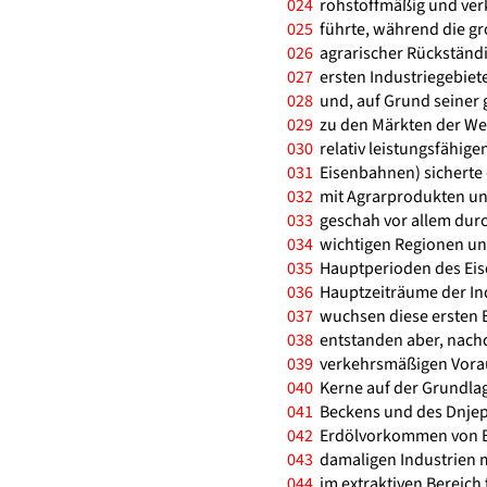
024
rohstoffmäßig und ver
025
führte, während die gr
026
agrarischer Rückständig
027
ersten Industriegebiet
028
und, auf Grund seiner 
029
zu den Märkten der Welt
030
relativ leistungsfähige
031
Eisenbahnen) sicherte 
032
mit Agrarprodukten und
033
geschah vor allem durc
034
wichtigen Regionen und
035
Hauptperioden des Eise
036
Hauptzeiträume der Indu
037
wuchsen diese ersten Ba
038
entstanden aber, nach
039
verkehrsmäßigen Vorau
040
Kerne auf der Grundlag
041
Beckens und des Dnjepr
042
Erdölvorkommen von Ba
043
damaligen Industrien m
044
im extraktiven Bereich 