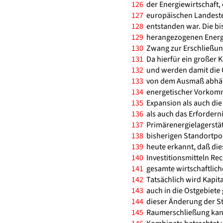
126
der Energiewirtschaft, 
127
europäischen Landesteil
128
entstanden war. Die bi
129
herangezogenen Energie
130
Zwang zur Erschließung
131
Da hierfür ein großer K
132
und werden damit die G
133
von dem Ausmaß abhäng
134
energetischer Vorkomme
135
Expansion als auch die
136
als auch das Erfordern
137
Primärenergielagerstät
138
bisherigen Standortpoli
139
heute erkannt, daß die
140
Investitionsmitteln Re
141
gesamte wirtschaftliche
142
Tatsächlich wird Kapit
143
auch in die Ostgebiete g
144
dieser Änderung der St
145
Raumerschließung kann