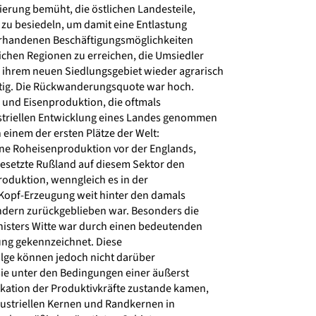
erung bemüht, die östlichen Landesteile,
 zu besiedeln, um damit eine Entlastung
orhandenen Beschäftigungsmöglichkeiten
chen Regionen zu erreichen, die Umsiedler
ihrem neuen Siedlungsgebiet wieder agrarisch
tätig. Die Rückwanderungsquote war hoch.
 und Eisenproduktion, die oftmals
triellen Entwicklung eines Landes genommen
einem der ersten Plätze der Welt:
ine Roheisenproduktion vor der Englands,
esetzte Rußland auf diesem Sektor den
roduktion, wenngleich es in der
Kopf-Erzeugung weit hinter den damals
dern zurückgeblieben war. Besonders die
isters Witte war durch einen bedeutenden
ng gekennzeichnet. Diese
olge können jedoch nicht darüber
e unter den Bedingungen einer äußerst
ation der Produktivkräfte zustande kamen,
dustriellen Kernen und Randkernen in