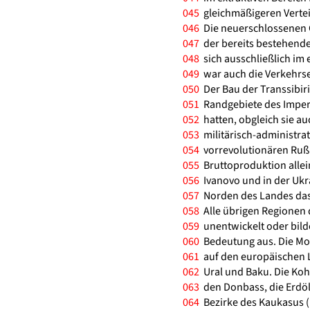
045
gleichmäßigeren Vertei
046
Die neuerschlossenen G
047
der bereits bestehende
048
sich ausschließlich im
049
war auch die Verkehrse
050
Der Bau der Transsibir
051
Randgebiete des Imperi
052
hatten, obgleich sie au
053
militärisch-administra
054
vorrevolutionären Rußla
055
Bruttoproduktion allei
056
Ivanovo und in der Ukr
057
Norden des Landes das 
058
Alle übrigen Regionen d
059
unentwickelt oder bilde
060
Bedeutung aus. Die Mon
061
auf den europäischen L
062
Ural und Baku. Die Kohl
063
den Donbass, die Erdölg
064
Bezirke des Kaukasus (