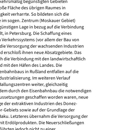
kehrsmäßig begünstigten Gebieten
oße Fläche des übrigen Raumes in
keit verharrte. So bildeten sich die
e im sogen. Zentrum (Moskauer Gebiet)
günstigen Lage in bezug auf die Verbindung
, in Petersburg. Die Schaffung eines
n Verkehrssystems (vor allem der Bau von
die Versorgung der wachsenden Industrien
 erschloß ihnen neue Absatzgebiete. Das
h die Verbindung mit den landwirtschaftlich
 mit den Häfen des Landes. Die
nbahnbaus in Rußland entfallen auf die
strialisierung. Im weiteren Verlauf
llungszentren weiter, gleichzeitig
dem durch den Eisenbahnbau die notwendigen
ssetzungen geschaffen worden waren, neue
e der extraktiven Industrien des Donez-
-Gebiets sowie auf der Grundlage der
ku. Letzteres übernahm die Versorgung der
it Erdölprodukten. Die Neuerschließungen
führten jedoch nicht zu einer