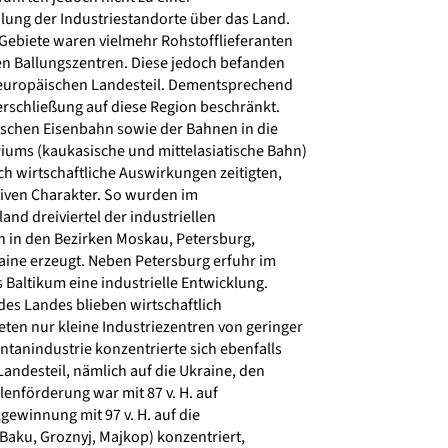
lung der Industriestandorte über das Land.
ebiete waren vielmehr Rohstofflieferanten
n Ballungszentren. Diese jedoch befanden
 europäischen Landesteil. Dementsprechend
rschließung auf diese Region beschränkt.
ischen Eisenbahn sowie der Bahnen in die
ums (kaukasische und mittelasiatische Bahn)
ch wirtschaftliche Auswirkungen zeitigten,
tiven Charakter. So wurden im
nd dreiviertel der industriellen
n in den Bezirken Moskau, Petersburg,
aine erzeugt. Neben Petersburg erfuhr im
Baltikum eine industrielle Entwicklung.
es Landes blieben wirtschaftlich
ten nur kleine Industriezentren von geringer
tanindustrie konzentrierte sich ebenfalls
andesteil, nämlich auf die Ukraine, den
enförderung war mit 87 v. H. auf
ewinnung mit 97 v. H. auf die
Baku, Groznyj, Majkop) konzentriert,