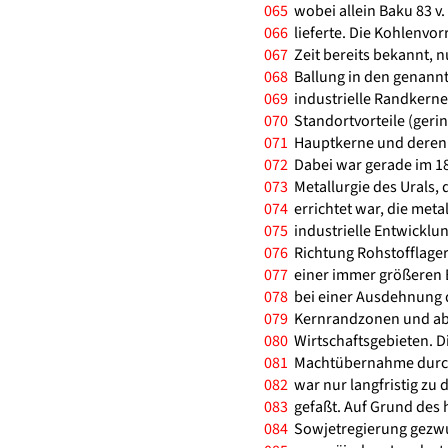
065
wobei allein Baku 83 v.
066
lieferte. Die Kohlenvo
067
Zeit bereits bekannt, nu
068
Ballung in den genannt
069
industrielle Randkerne
070
Standortvorteile (geri
071
Hauptkerne und deren 
072
Dabei war gerade im 18
073
Metallurgie des Urals, 
074
errichtet war, die meta
075
industrielle Entwicklun
076
Richtung Rohstofflager
077
einer immer größeren B
078
bei einer Ausdehnung d
079
Kernrandzonen und ab
080
Wirtschaftsgebieten. D
081
Machtübernahme durch 
082
war nur langfristig zu 
083
gefaßt. Auf Grund des 
084
Sowjetregierung gezwu