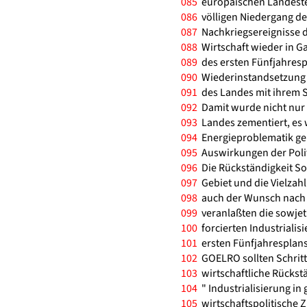
085
europäischen Landestei
086
völligen Niedergang der
087
Nachkriegsereignisse d
088
Wirtschaft wieder in Ga
089
des ersten Fünfjahresp
090
Wiederinstandsetzung 
091
des Landes mit ihrem S
092
Damit wurde nicht nur 
093
Landes zementiert, es 
094
Energieproblematik gele
095
Auswirkungen der Politi
096
Die Rückständigkeit So
097
Gebiet und die Vielzahl
098
auch der Wunsch nach e
099
veranlaßten die sowjeti
100
forcierten Industrialis
101
ersten Fünfjahresplans
102
GOELRO sollten Schritte
103
wirtschaftliche Rückstä
104
" Industrialisierung in
105
wirtschaftspolitische Zi