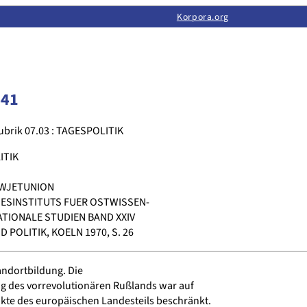
Limas:
Hauptseite
·
Inhalt
·
Suchen
·
Feedback
Korpora.org
·
Korpora.org
·
LINSE
441
ubrik 07.03 : TAGESPOLITIK
ITIK
OWJETUNION
ESINSTITUTS FUER OSTWISSEN-
TIONALE STUDIEN BAND XXIV
POLITIK, KOELN 1970, S. 26
andortbildung. Die
ng des vorrevolutionären Rußlands war auf
te des europäischen Landesteils beschränkt.