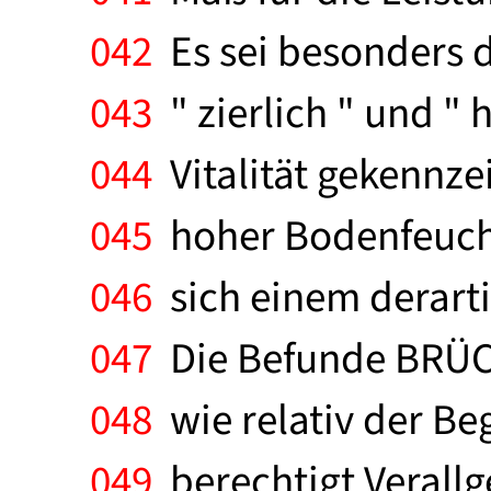
042
Es sei besonders 
043
" zierlich " und " 
044
Vitalität gekennze
045
hoher Bodenfeucht
046
sich einem derarti
047
Die Befunde BRÜCH
048
wie relativ der Begr
049
berechtigt Verall