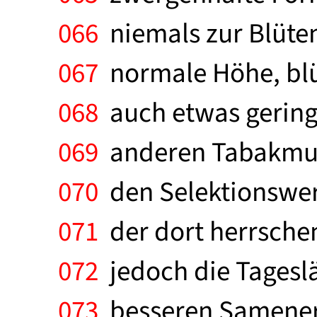
066
niemals zur Blüten
067
normale Höhe, blüh
068
auch etwas geringe
069
anderen Tabakmuta
070
den Selektionswert
071
der dort herrsche
072
jedoch die Tageslä
073
besseren Samener