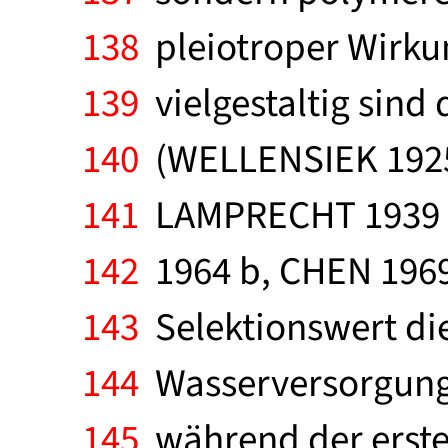
138
pleiotroper Wirkun
139
vielgestaltig sind
140
(WELLENSIEK 1925 
141
LAMPRECHT 1939 a
142
1964 b, CHEN 1969
143
Selektionswert die
144
Wasserversorgung 
145
während der erste