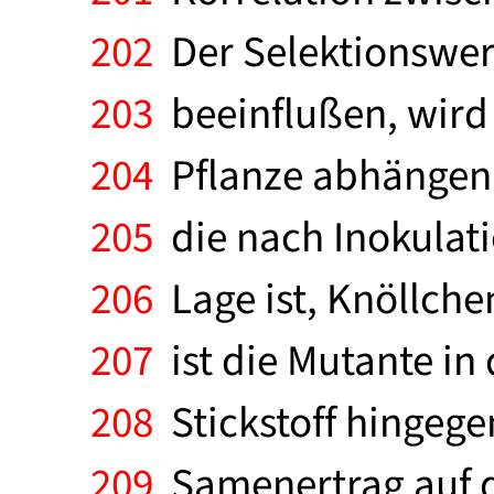
202
Der Selektionswert
203
beeinflußen, wird 
204
Pflanze abhängen. 
205
die nach Inokulati
206
Lage ist, Knöllche
207
ist die Mutante in 
208
Stickstoff hingege
209
Samenertrag auf d