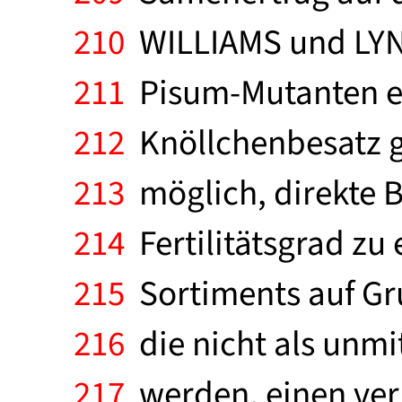
210
WILLIAMS und LYNC
211
Pisum-Mutanten eb
212
Knöllchenbesatz ge
213
möglich, direkte 
214
Fertilitätsgrad zu 
215
Sortiments auf Gru
216
die nicht als unmi
217
werden, einen ver