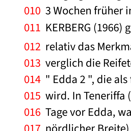
010
3 Wochen früher in
011
KERBERG (1966) ge
012
relativ das Merkmal
013
verglich die Reife
014
" Edda 2 ", die als
015
wird. In Teneriffa (
016
Tage vor Edda, war 
017
nördlicher Breite) 