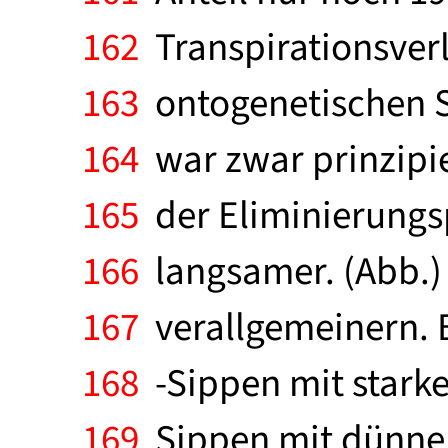
162
Transpirationsverl
163
ontogenetischen St
164
war zwar prinzipiel
165
der Eliminierungs
166
langsamer. (Abb.) 
167
verallgemeinern. B
168
-Sippen mit stark
169
Sippen mit dünner