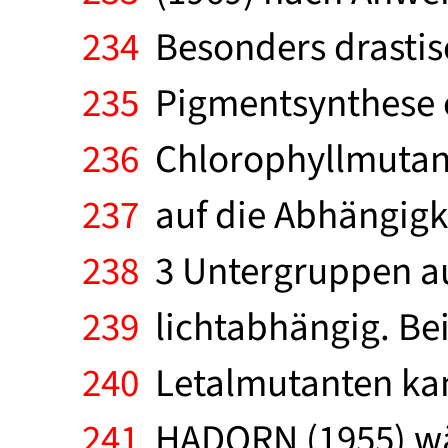
234
Besonders drastis
235
Pigmentsynthese e
236
Chlorophyllmutante
237
auf die Abhängigke
238
3 Untergruppen auf
239
lichtabhängig. Bei
240
Letalmutanten kann
241
HADORN (1955) wä