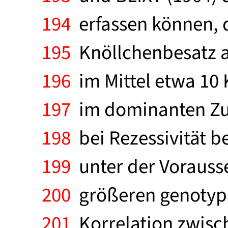
194
erfassen können, d
195
Knöllchenbesatz a
196
im Mittel etwa 10 K
197
im dominanten Zust
198
bei Rezessivität b
199
unter der Vorauss
200
größeren genotypi
201
Korrelation zwisch