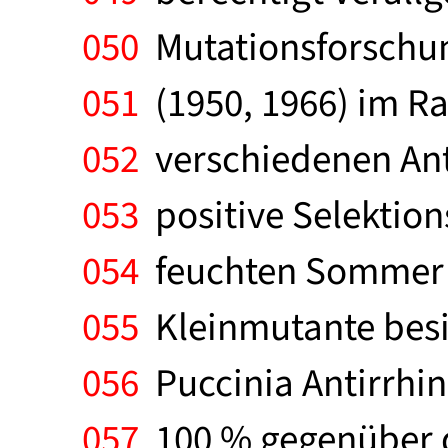
050
Mutationsforschun
051
(1950, 1966) im R
052
verschiedenen Ant
053
positive Selektions
054
feuchten Sommer 1
055
Kleinmutante besit
056
Puccinia Antirrhini
057
100 % gegenüber d