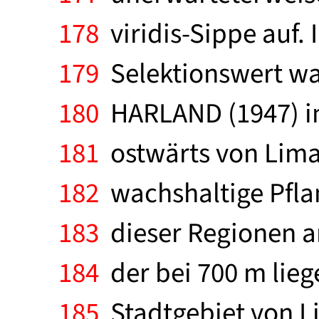
178
viridis-Sippe auf.
179
Selektionswert wa
180
HARLAND (1947) in
181
ostwärts von Lima 
182
wachshaltige Pflan
183
dieser Regionen an
184
der bei 700 m lie
185
Stadtgebiet von L