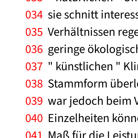
034
sie schnitt intere
035
Verhältnissen rege
036
geringe ökologische
037
" künstlichen " Kl
038
Stammform überleg
039
war jedoch beim Ve
040
Einzelheiten könn
041
Maß für die Leist