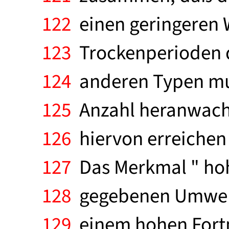
122
einen geringeren W
123
Trockenperioden d
124
anderen Typen muß
125
Anzahl heranwachse
126
hiervon erreichen 
127
Das Merkmal " hohe
128
gegebenen Umwelt
129
einem hohen Fortp