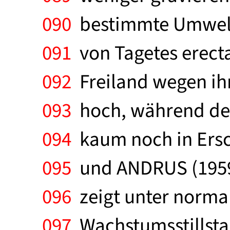
090
bestimmte Umwelt
091
von Tagetes erecta 
092
Freiland wegen ihr
093
hoch, während der
094
kaum noch in Ersch
095
und ANDRUS (1959)
096
zeigt unter norma
097
Wachstumsstillstan