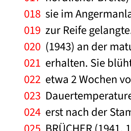
018
sie im Angermanlan
019
zur Reife gelangt
020
(1943) an der mat
021
erhalten. Sie blüh
022
etwa 2 Wochen vor 
023
Dauertemperaturen
024
erst nach der Stam
025
BRÜCHER (1941, 194