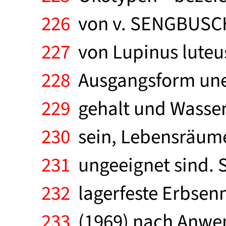
226
von v. SENGBUSCH 
227
von Lupinus luteus
228
Ausgangsform unem
229
gehalt und Wasser
230
sein, Lebensräume
231
ungeeignet sind. 
232
lagerfeste Erbsen
233
(1969) nach Anwen