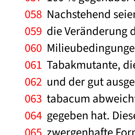
058
Nachstehend seien 
059
die Veränderung d
060
Milieubedingungen
061
Tabakmutante, die 
062
und der gut ausgeb
063
tabacum abweicht,
064
gegeben hat. Dies
065
zwergenhafte Form