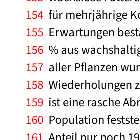
154
für mehrjährige K
155
Erwartungen bestät
156
% aus wachshaltig
157
aller Pflanzen wur
158
Wiederholungen zu 
159
ist eine rasche Ab
160
Population festste
161
Anteil nur noch 19