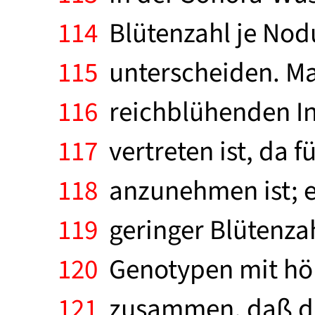
114
Blütenzahl je Nodu
115
unterscheiden. Man
116
reichblühenden Inf
117
vertreten ist, da f
118
anzunehmen ist; er
119
geringer Blütenzahl
120
Genotypen mit höh
121
zusammen, daß die