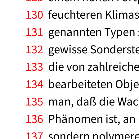
130
feuchteren Klimas 
131
genannten Typen s
132
gewisse Sonderste
133
die von zahlreiche
134
bearbeiteten Objek
135
man, daß die Wachs
136
Phänomen ist, an d
137
sondern polymere G