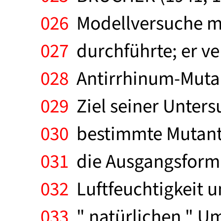
026
Modellversuche mi
027
durchführte; er ve
028
Antirrhinum-Mutan
029
Ziel seiner Unters
030
bestimmte Mutante
031
die Ausgangsform.
032
Luftfeuchtigkeit un
033
" natürlichen " U