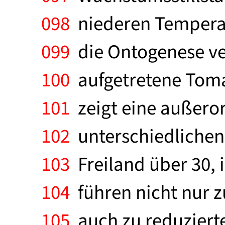
098
niederen Temperat
099
die Ontogenese ver
100
aufgetretene Tomat
101
zeigt eine außeror
102
unterschiedlichen
103
Freiland über 30,
104
führen nicht nur z
105
auch zu reduzierte