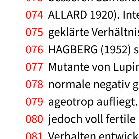
074
ALLARD 1920). Inte
075
geklärte Verhältni
076
HAGBERG (1952) so
077
Mutante von Lupinu
078
normale negativ g
079
ageotrop aufliegt.
080
jedoch voll fertil
081
Verhalten entwickel