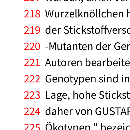
218
Wurzelknöllchen h
219
der Stickstoffvers
220
-Mutanten der Gers
221
Autoren bearbeitet
222
Genotypen sind in
223
Lage, hohe Sticks
224
daher von GUSTAFSS
225
Ökotypen " bezeich