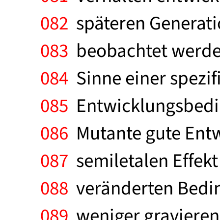
082
späteren Generati
083
beobachtet werden.
084
Sinne einer spezif
085
Entwicklungsbedin
086
Mutante gute Entwi
087
semiletalen Effekt
088
veränderten Bedin
089
weniger gravieren