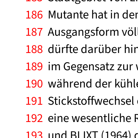
186
Mutante hat in de
187
Ausgangsform völli
188
dürfte darüber hin
189
im Gegensatz zur w
190
während der kühle
191
Stickstoffwechsel
192
eine wesentliche 
193
und BLIXT (1964) 