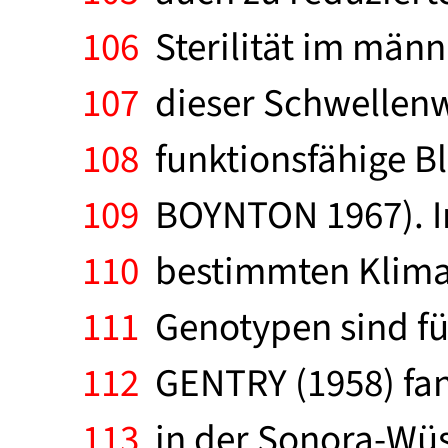
106
Sterilität im männ
107
dieser Schwellenwe
108
funktionsfähige Bl
109
BOYNTON 1967). In
110
bestimmten Klimaf
111
Genotypen sind fü
112
GENTRY (1958) fan
113
in der Sonora-Wüst