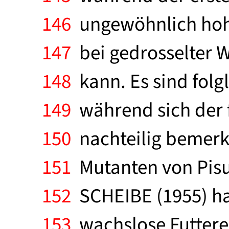
146
ungewöhnlich hohe 
147
bei gedrosselter 
148
kann. Es sind folg
149
während sich der 
150
nachteilig bemerk
151
Mutanten von Pisu
152
SCHEIBE (1955) hat
153
wachslose Futtere