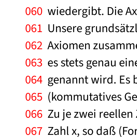
060
wiedergibt. Die Ax
061
Unsere grundsätzli
062
Axiomen zusammen.:
063
es stets genau ein
064
genannt wird. Es b
065
(kommutatives Gese
066
Zu je zwei reellen 
067
Zahl x, so daß (For