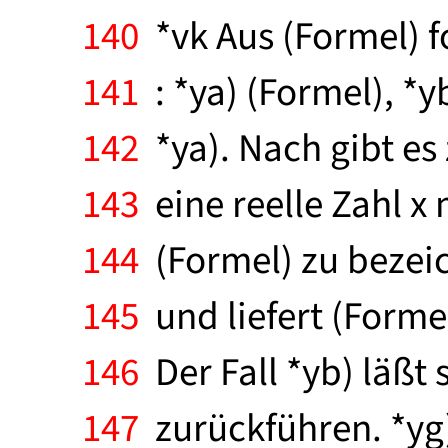
140
*vk Aus (Formel) fo
141
: *ya) (Formel), *y
142
*ya). Nach gibt es
143
eine reelle Zahl x 
144
(Formel) zu bezeich
145
und liefert (Formel
146
Der Fall *yb) läßt s
147
zurückführen. *yg) 