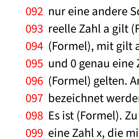
092
nur eine andere Sch
093
reelle Zahl a gilt 
094
(Formel), mit gilt 
095
und 0 genau eine Z
096
(Formel) gelten. A
097
bezeichnet werden. 
098
Es ist (Formel). Z
099
eine Zahl x, die mi