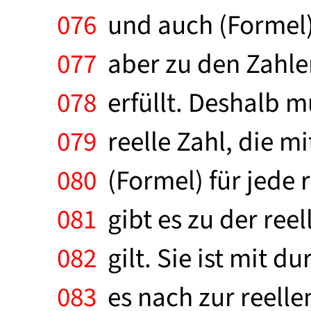
076
und auch (Formel)
077
aber zu den Zahlen 
078
erfüllt. Deshalb m
079
reelle Zahl, die mi
080
(Formel) für jede r
081
gibt es zu der reel
082
gilt. Sie ist mit d
083
es nach zur reellen