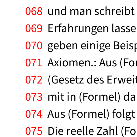
068
und man schreibt (
069
Erfahrungen lassen
070
geben einige Beisp
071
Axiomen.: Aus (Form
072
(Gesetz des Erweit
073
mit in (Formel) da
074
Aus (Formel) folgt
075
Die reelle Zahl (Fo