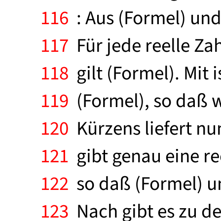
116
: Aus (Formel) und 
117
Für jede reelle Zah
118
gilt (Formel). Mit i
119
(Formel), so daß w
120
Kürzens liefert nun
121
gibt genau eine ree
122
so daß (Formel) und
123
Nach gibt es zu der