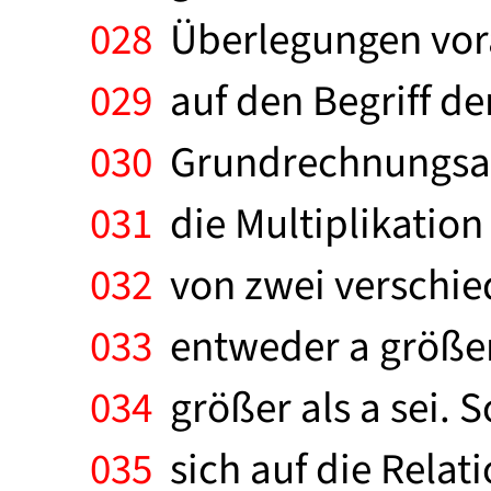
028
Überlegungen vora
029
auf den Begriff der
030
Grundrechnungsarte
031
die Multiplikation 
032
von zwei verschied
033
entweder a größer 
034
größer als a sei. S
035
sich auf die Relat