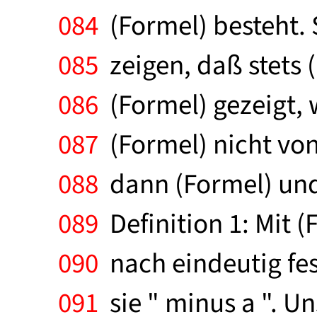
084
(Formel) besteht. 
085
zeigen, daß stets (F
086
(Formel) gezeigt, 
087
(Formel) nicht von
088
dann (Formel) und 
089
Definition 1: Mit 
090
nach eindeutig fese
091
sie " minus a ". Un