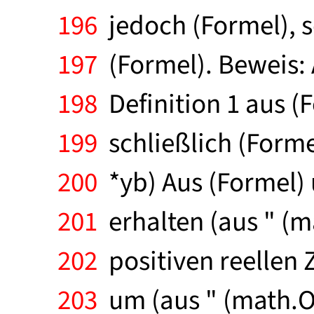
196
jedoch (Formel), s
197
(Formel). Beweis: A
198
Definition 1 aus (
199
schließlich (Formel
200
*yb) Aus (Formel) 
201
erhalten (aus " (m
202
positiven reellen Z
203
um (aus " (math.Op