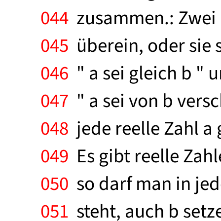
044
zusammen.: Zwei r
045
überein, oder sie s
046
" a sei gleich b " 
047
" a sei von b versc
048
jede reelle Zahl a g
049
Es gibt reelle Zahle
050
so darf man in jed
051
steht, auch b setze