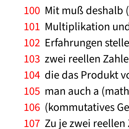
100
Mit muß deshalb (
101
Multiplikation und
102
Erfahrungen stelle
103
zwei reellen Zahlen
104
die das Produkt vo
105
man auch a (math.O
106
(kommutatives Gese
107
Zu je zwei reellen 