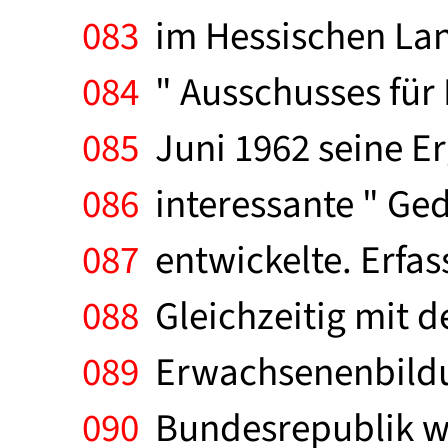
083
im Hessischen Lan
084
" Ausschusses für
085
Juni 1962 seine Er
086
interessante " Ge
087
entwickelte. Erfas
088
Gleichzeitig mit 
089
Erwachsenenbildung
090
Bundesrepublik wi