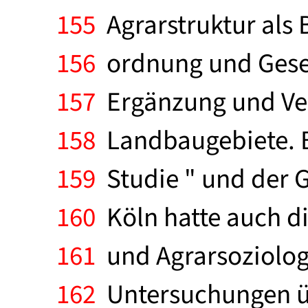
155
Agrarstruktur als B
156
ordnung und Gesel
157
Ergänzung und Ver
158
Landbaugebiete. B
159
Studie " und der 
160
Köln hatte auch di
161
und Agrarsoziologi
162
Untersuchungen üb