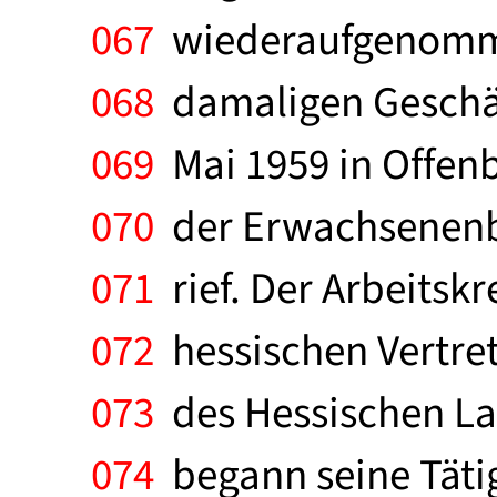
067
wiederaufgenomme
068
damaligen Geschäf
069
Mai 1959 in Offenb
070
der Erwachsenenbi
071
rief. Der Arbeitskr
072
hessischen Vertre
073
des Hessischen La
074
begann seine Tätig