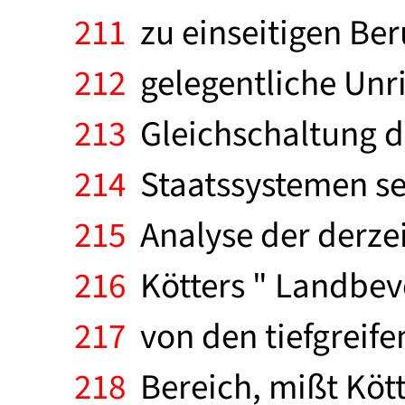
211
zu einseitigen Be
212
gelegentliche Unri
213
Gleichschaltung de
214
Staatssystemen sei 
215
Analyse der derzei
216
Kötters " Landbev
217
von den tiefgreif
218
Bereich, mißt Köt