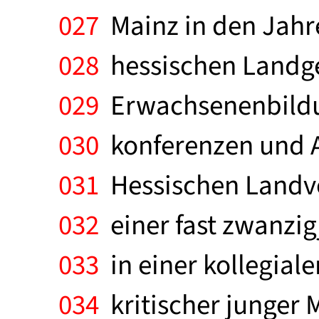
027
Mainz in den Jahre
028
hessischen Landge
029
Erwachsenenbildun
030
konferenzen und A
031
Hessischen Landvol
032
einer fast zwanzig
033
in einer kollegial
034
kritischer junger 