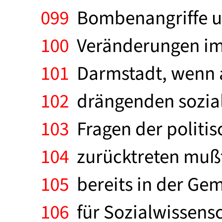
099
Bombenangriffe un
100
Veränderungen im 
101
Darmstadt, wenn a
102
drängenden sozia
103
Fragen der politis
104
zurücktreten mußt
105
bereits in der Ge
106
für Sozialwissensc