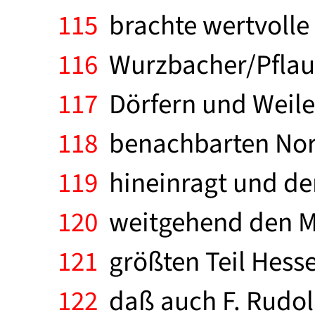
115
brachte wertvolle 
116
Wurzbacher/Pflaum
117
Dörfern und Weiler
118
benachbarten Nord
119
hineinragt und de
120
weitgehend den Mit
121
größten Teil Hesse
122
daß auch F. Rudolp