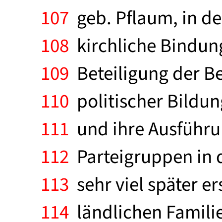
107
geb. Pflaum, in de
108
kirchliche Bindung
109
Beteiligung der B
110
politischer Bildu
111
und ihre Ausführun
112
Parteigruppen in d
113
sehr viel später e
114
ländlichen Famili