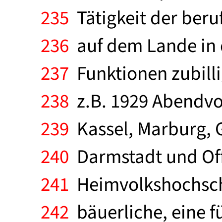
235
Tätigkeit der ber
236
auf dem Lande in 
237
Funktionen zubilli
238
z.B. 1929 Abendvo
239
Kassel, Marburg, 
240
Darmstadt und Off
241
Heimvolkshochschu
242
bäuerliche, eine fü