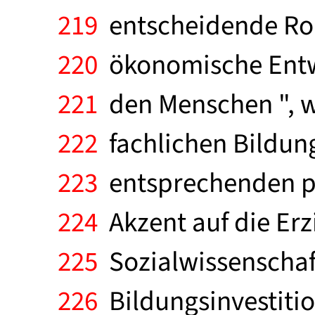
219
entscheidende Roll
220
ökonomische Entwic
221
den Menschen ", wo
222
fachlichen Bildun
223
entsprechenden pä
224
Akzent auf die Er
225
Sozialwissenschaft
226
Bildungsinvestiti