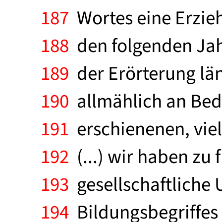
187
Wortes eine Erzieh
188
den folgenden Jah
189
der Erörterung län
190
allmählich an Bede
191
erschienenen, viel
192
(...) wir haben zu 
193
gesellschaftliche
194
Bildungsbegriffes 