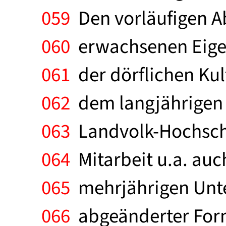
059
Den vorläufigen Ab
060
erwachsenen Eigen
061
der dörflichen Kul
062
dem langjährigen 
063
Landvolk-Hochschul
064
Mitarbeit u.a. auch
065
mehrjährigen Unt
066
abgeänderter For