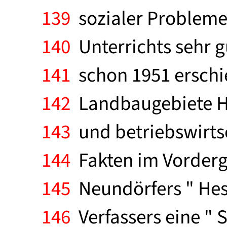
139
sozialer Probleme
140
Unterrichts sehr gu
141
schon 1951 erschi
142
Landbaugebiete He
143
und betriebswirtsc
144
Fakten im Vorderg
145
Neundörfers " Hess
146
Verfassers eine " 