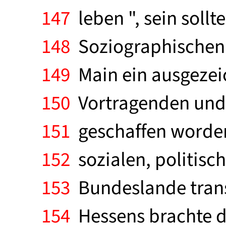
147
leben ", sein sollte
148
Soziographischen I
149
Main ein ausgezeic
150
Vortragenden und 
151
geschaffen worden
152
sozialen, politisc
153
Bundeslande trans
154
Hessens brachte di