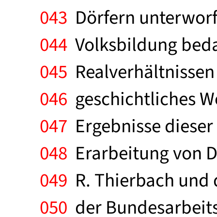
043
Dörfern unterworfen
044
Volksbildung beda
045
Realverhältnissen 
046
geschichtliches We
047
Ergebnisse dieser
048
Erarbeitung von D
049
R. Thierbach und d
050
der Bundesarbeits